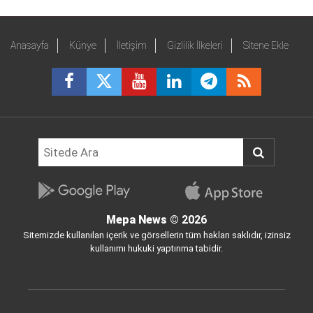
Anasayfa
Künye
İletişim
Gizlilik İlkeleri
Sitene Ekle
Mepa News
© 2026
Sitemizde kullanılan içerik ve görsellerin tüm hakları saklıdır, izinsiz
kullanımı hukuki yaptırıma tabidir.