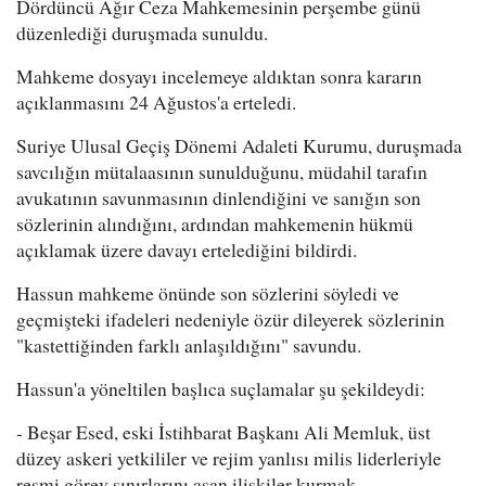
Dördüncü Ağır Ceza Mahkemesinin perşembe günü
düzenlediği duruşmada sunuldu.
Mahkeme dosyayı incelemeye aldıktan sonra kararın
açıklanmasını 24 Ağustos'a erteledi.
Suriye Ulusal Geçiş Dönemi Adaleti Kurumu, duruşmada
savcılığın mütalaasının sunulduğunu, müdahil tarafın
avukatının savunmasının dinlendiğini ve sanığın son
sözlerinin alındığını, ardından mahkemenin hükmü
açıklamak üzere davayı ertelediğini bildirdi.
Hassun mahkeme önünde son sözlerini söyledi ve
geçmişteki ifadeleri nedeniyle özür dileyerek sözlerinin
"kastettiğinden farklı anlaşıldığını" savundu.
Hassun'a yöneltilen başlıca suçlamalar şu şekildeydi:
- Beşar Esed, eski İstihbarat Başkanı Ali Memluk, üst
düzey askeri yetkililer ve rejim yanlısı milis liderleriyle
resmi görev sınırlarını aşan ilişkiler kurmak.