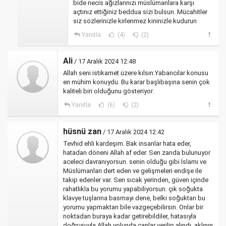
bide necis ağızlarınızı müslümanlara karşı
açtınız ettiğiniz beddua sizi bulsun. Mücahitler
siz sözlerinizle kirlenmez kininizle kudurun
Yanıtla
(4)
(2)
Ali
/ 17 Aralık 2024 12:48
Allah seni istikamet üzere kılsın.Yabancılar konusu
en mühim konuydu. Bu karar başlıbaşına senin çok
kaliteli biri olduğunu gösteriyor.
Yanıtla
(6)
(2)
hüsnü zan
/ 17 Aralık 2024 12:42
Tevhid ehli kardeşim. Bak insanlar hata eder,
hatadan döneni Allah af eder. Sen zanda bulunuyor
aceleci davranıyorsun. senin olduğu gibi İslamı ve
Müslümanları dert eden ve gelişmeleri endişe ile
takip edenler var. Sen sıcak yerinden, güven içinde
rahatlıkla bu yorumu yapabiliyorsun. çık soğukta
klavye tuşlarına basmayı dene, belki soğuktan bu
yorumu yapmaktan bile vazgeçebilirsin. Onlar bir
noktadan buraya kadar getirebildiler, hatasıyla
doğrusuyla Allah yolunda canlar verilip alındı. aklının