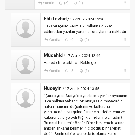
Yanıtla
(5)
(8)
Ehli tevhid
/ 17 Aralık 2024 12:36
Hakaret içeren ve imla kurallarına dikkat
edilmeden yazılan yorumlar onaylanmamaktadır.
Yanıtla
(0)
(0)
Mücahid
/ 17 Aralık 2024 12:46
Hased etme tekfirci . Bekle gör
Yanıtla
(5)
(7)
Hüseyin
/ 17 Aralık 2024 13:55
"Şara ayrıca Suriye'de yazılacak yeni anayasanın
ülke halkına yabancı bir anayasa olmayacağını,
halkın inancını, değerlerini ve kültürünü
yansıtacağını vurguladı." İnancını, değerlerini ve
kültürünü.. diye belirttiği kısımdan ne anladın?
Bu nasıl bir aleni sözdür. Biraz beklemek yerine
aniden ahkamı kesmen hiç doğru bir hareket
değil. Senin gibiler genelde topluma zerre