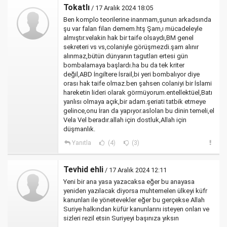
Tokatlı
/ 17 Aralık 2024 18:05
Ben komplo teorilerine inanmam,şunun arkadsında
şu var falan filan demem.htş Şam,ı mücadeleyle
almıştır.velakin hak bir taife olsaydı,BM genel
sekreteri vs vs,colaniyle görüşmezdi.şam alınır
alınmaz,bütün dünyanın tagutları ertesi gün
bombalamaya başlardı.ha bu da tek kriter
değil,ABD İngiltere İsrail,bi yeri bombalıyor diye
orası hak taife olmaz.ben şahsen colaniyi bir İslami
hareketin lideri olarak görmüyorum.entellektüel,Batı
yanlısı olmaya açık,bir adam.şeriati tatbik etmeye
gelince,onu İran da yapıyor.aslolan bu dinin temeli,el
Vela Vel beradır.allah için dostluk,Allah için
düşmanlık.
Yanıtla
(4)
(3)
Tevhid ehli
/ 17 Aralık 2024 12:11
Yeni bir ana yasa yazacaksa eğer bu anayasa
yeniden yazılacak diyorsa muhtemelen ülkeyi küfr
kanunları ile yönetevekler eğer bu gerçekse Allah
Suriye halkından küfür kanunlarını isteyen onları ve
sizleri rezil etsin Suriyeyi başınıza yıksın