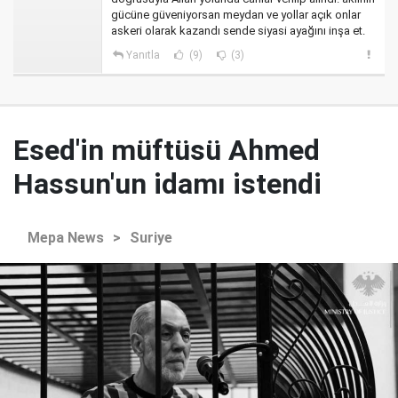
gücüne güveniyorsan meydan ve yollar açık onlar
askeri olarak kazandı sende siyasi ayağını inşa et.
Yanıtla
(9)
(3)
Esed'in müftüsü Ahmed
Hassun'un idamı istendi
Mepa News
>
Suriye