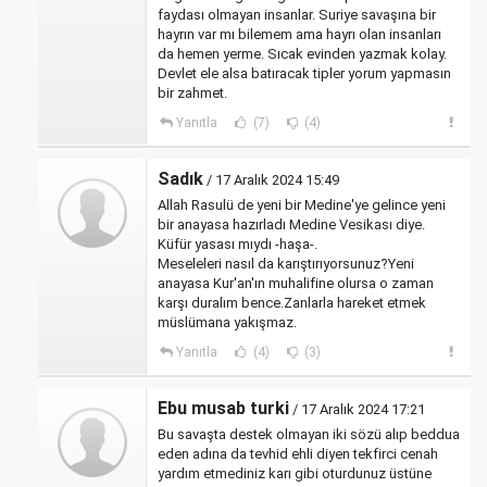
faydası olmayan insanlar. Suriye savaşına bir
hayrın var mı bilemem ama hayrı olan insanları
da hemen yerme. Sıcak evinden yazmak kolay.
Devlet ele alsa batıracak tipler yorum yapmasın
bir zahmet.
Yanıtla
(7)
(4)
Sadık
/ 17 Aralık 2024 15:49
Allah Rasulü de yeni bir Medine'ye gelince yeni
bir anayasa hazırladı Medine Vesikası diye.
Küfür yasası mıydı -haşa-.
Meseleleri nasıl da karıştırıyorsunuz?Yeni
anayasa Kur'an'ın muhalifine olursa o zaman
karşı duralım bence.Zanlarla hareket etmek
müslümana yakışmaz.
Yanıtla
(4)
(3)
Ebu musab turki
/ 17 Aralık 2024 17:21
Bu savaşta destek olmayan iki sözü alıp beddua
eden adına da tevhid ehli diyen tekfirci cenah
yardım etmediniz karı gibi oturdunuz üstüne