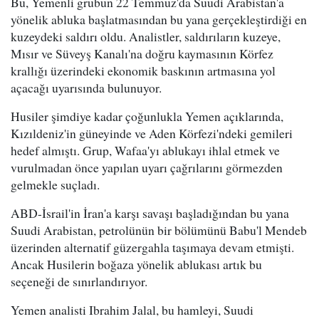
Bu, Yemenli grubun 22 Temmuz'da Suudi Arabistan'a
yönelik abluka başlatmasından bu yana gerçekleştirdiği en
kuzeydeki saldırı oldu. Analistler, saldırıların kuzeye,
Mısır ve Süveyş Kanalı'na doğru kaymasının Körfez
krallığı üzerindeki ekonomik baskının artmasına yol
açacağı uyarısında bulunuyor.
Husiler şimdiye kadar çoğunlukla Yemen açıklarında,
Kızıldeniz'in güneyinde ve Aden Körfezi'ndeki gemileri
hedef almıştı. Grup, Wafaa'yı ablukayı ihlal etmek ve
vurulmadan önce yapılan uyarı çağrılarını görmezden
gelmekle suçladı.
ABD-İsrail'in İran'a karşı savaşı başladığından bu yana
Suudi Arabistan, petrolünün bir bölümünü Babu'l Mendeb
üzerinden alternatif güzergahla taşımaya devam etmişti.
Ancak Husilerin boğaza yönelik ablukası artık bu
seçeneği de sınırlandırıyor.
Yemen analisti Ibrahim Jalal, bu hamleyi, Suudi