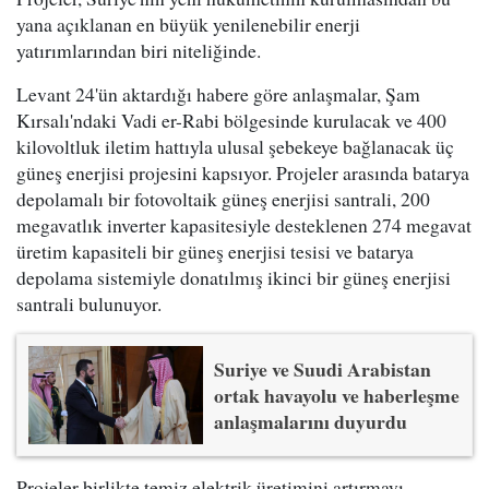
yana açıklanan en büyük yenilenebilir enerji
yatırımlarından biri niteliğinde.
Levant 24'ün aktardığı habere göre anlaşmalar, Şam
Kırsalı'ndaki Vadi er-Rabi bölgesinde kurulacak ve 400
kilovoltluk iletim hattıyla ulusal şebekeye bağlanacak üç
güneş enerjisi projesini kapsıyor. Projeler arasında batarya
depolamalı bir fotovoltaik güneş enerjisi santrali, 200
megavatlık inverter kapasitesiyle desteklenen 274 megavat
üretim kapasiteli bir güneş enerjisi tesisi ve batarya
depolama sistemiyle donatılmış ikinci bir güneş enerjisi
santrali bulunuyor.
Suriye ve Suudi Arabistan
ortak havayolu ve haberleşme
anlaşmalarını duyurdu
Projeler birlikte temiz elektrik üretimini artırmayı,