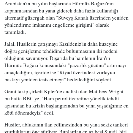
Arabistan'ın bu yılın başlarında Hürmüz Boğazı'nın
kapanmasından bu yana giderek daha fazla kullandığı
alternatif güzergah olan "Süveyş Kanalı üzerinden yeniden
yönlendirme imkanını engelleme girişimi" olarak
tanımladı.
Jalal, Husilerin çatışmayı Kızıldeniz'in daha kuzeyine
doğru genişletme tehdidinde bulunmasının iki nedeni
olduğunu savunuyor. Dışarıda bu hamlenin İran'ın
Hürmüz Boğazı konusundaki "pazarlık gücünü" artırmayı
amaçladığını, içeride ise "Riyad üzerindeki zorlayıcı
baskıyı yeniden tesis etmeyi" hedeflediğini söyledi.
Gemi takip şirketi Kpler'de analist olan Matthew Wright
bu hafta BBC'ye, "Ham petrol ticaretine yönelik tehdit
açısından bu krizin başlangıcından bu yana yaşadığımız en
kötü dönemdeyiz" dedi.
Husiler, ablukanın ilan edilmesinden bu yana sekiz tankeri
vurduklarını öne sürüyor. Bunlardan en az beşi Suudi, biri