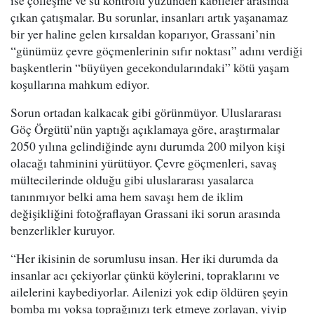
ise çölleşme ve su kontrolü yüzünden kabileler arasında
çıkan çatışmalar. Bu sorunlar, insanları artık yaşanamaz
bir yer haline gelen kırsaldan koparıyor, Grassani’nin
“günümüz çevre göçmenlerinin sıfır noktası” adını verdiği
başkentlerin “büyüyen gecekondularındaki” kötü yaşam
koşullarına mahkum ediyor.
Sorun ortadan kalkacak gibi görünmüyor. Uluslararası
Göç Örgütü’nün yaptığı açıklamaya göre, araştırmalar
2050 yılına gelindiğinde aynı durumda 200 milyon kişi
olacağı tahminini yürütüyor. Çevre göçmenleri, savaş
mültecilerinde olduğu gibi uluslararası yasalarca
tanınmıyor belki ama hem savaşı hem de iklim
değişikliğini fotoğraflayan Grassani iki sorun arasında
benzerlikler kuruyor.
“Her ikisinin de sorumlusu insan. Her iki durumda da
insanlar acı çekiyorlar çünkü köylerini, topraklarını ve
ailelerini kaybediyorlar. Ailenizi yok edip öldüren şeyin
bomba mı yoksa toprağınızı terk etmeye zorlayan, yiyip