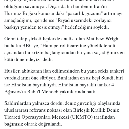
olduğunu savunuyor. Dışarıda bu hamlenin İran'ın
Hürmüz Boğazı konusundaki "pazarlık gücünü" artırmayı
amaçladığını, içeride ise "Riyad üzerindeki zorlayıcı
baskıyı yeniden tesis etmeyi" hedeflediğini söyledi.
Gemi takip şirketi Kpler'de analist olan Matthew Wright
bu hafta BBC'ye, "Ham petrol ticaretine yönelik tehdit
açısından bu krizin başlangıcından bu yana yaşadığımız en
kötü dönemdeyiz" dedi.
Husiler, ablukanın ilan edilmesinden bu yana sekiz tankeri
vurduklarını öne sürüyor. Bunlardan en az beşi Suudi, biri
ise Hindistan bayraklıydı. Hindistan bayraklı tanker 4
Ağustos'ta Babu'l Mendeb yakınlarında battı.
Saldırılardan yalnızca dördü, deniz güvenliği olaylarında
uluslararası referans noktası olan Birleşik Krallık Deniz
Ticareti Operasyonları Merkezi (UKMTO) tarafından
bağımsız olarak doğrulandı.