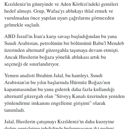
Kızıldeniz'in güneyinde ve Aden Körfezi'ndeki gemileri
hedef almıştı. Grup, Wafaa'yı ablukayı ihlal etmek ve
vurulmadan önce yapılan uyarı çağrılarını görmezden
gelmekle suçladı.
ABD-İsrail'in İran'a karşı savaşı başladığından bu yana
Suudi Arabistan, petrolünün bir bölümünü Babu'l Mendeb
üzerinden alternatif güzergahla taşımaya devam etmişti.
Ancak Husilerin boğaza yönelik ablukası artık bu
seçeneği de sınırlandırıyor.
Yemen analisti Ibrahim Jalal, bu hamleyi, Suudi
Arabistan'ın bu yılın başlarında Hürmüz Boğazı'nın
kapanmasından bu yana giderek daha fazla kullandığı
alternatif güzergah olan "Süveyş Kanalı üzerinden yeniden
yönlendirme imkanını engelleme girişimi" olarak
tanımladı.
Jalal, Husilerin çatışmayı Kızıldeniz'in daha kuzeyine
doğru genişletme tehdidinde bulunmasının iki nedeni