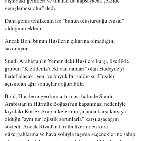
dışındaki gemileri ve ithalatı da kapsayacak şekilde
genişlemesi olur" dedi.
Daha geniş tehlikenin ise "bunun oluşturduğu emsal"
olduğunu ekledi.
Ancak Bohl bunun Husilerin çıkarına olmadığını
savunuyor.
Suudi Arabistan'ın Yemen'deki Husilere karşı, özellikle
grubun "Kızıldeniz'deki can damarı" olan Hudeyde'yi
hedef alacak "yeni ve büyük bir saldırısı" Husiler
açısından ağır sonuçlar doğurabilir.
Bohl, Husilerin gerilimi artırması halinde Suudi
Arabistan'ın Hürmüz Boğazı'nın kapanması nedeniyle
kıyıdaki Körfez Arap ülkelerinin şu anda karşı karşıya
olduğu "aynı tür lojistik sorunlarla" karşılaşacağını
söyledi. Ancak Riyad'ın Ürdün üzerinden kara
güzergahlarına ve hava yoluyla taşıma seçeneklerine sahip