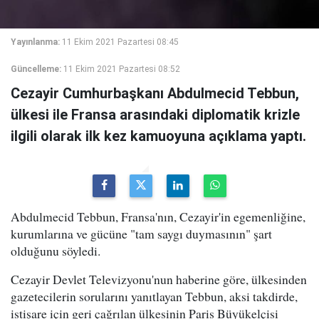
Yayınlanma:
11 Ekim 2021 Pazartesi 08:45
Güncelleme:
11 Ekim 2021 Pazartesi 08:52
Cezayir Cumhurbaşkanı Abdulmecid Tebbun,
ülkesi ile Fransa arasındaki diplomatik krizle
ilgili olarak ilk kez kamuoyuna açıklama yaptı.
Abdulmecid Tebbun, Fransa'nın, Cezayir'in egemenliğine,
kurumlarına ve gücüne "tam saygı duymasının" şart
olduğunu söyledi.
Cezayir Devlet Televizyonu'nun haberine göre, ülkesinden
gazetecilerin sorularını yanıtlayan Tebbun, aksi takdirde,
istişare için geri çağrılan ülkesinin Paris Büyükelçisi