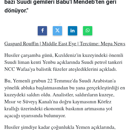
bazı Suudi gemileri Babu'l Mendeb'ten geri
dönüyor."
Gaspard Rouffin | Middle East Eye | Tercüme: Mepa News
Husiler çarşamba günü, Kızıldeniz'in kuzeyindeki önemli
Suudi liman kenti Yenbu açıklarında Suudi petrol tankeri
NCC Wafaa'ya balistik füzeler ateşlediklerini açıkladı.
Bu, Yemenli grubun 22 Temmuz'da Suudi Arabistan'a
yönelik abluka başlatmasından bu yana gerçekleştirdiği en
kuzeydeki saldırı oldu. Analistler, saldırıların kuzeye,
Mısır ve Süveyş Kanalı'na doğru kaymasının Körfez
krallığı üzerindeki ekonomik baskının artmasına yol
açacağı uyarısında bulunuyor.
Husiler şimdiye kadar çoğunlukla Yemen açıklarında,