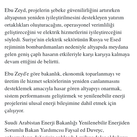
Ebu Zeyd, projelerin şebeke güvenilirliğini artırırken
altyapının yeniden iyileştirilmesini destekleyen yatırım
ortaklıkları oluşturacağını, operasyonel verimliliği
geliştireceğini ve elektrik hizmetlerini iyileştireceğini
söyledi. Suriye'nin elektrik sektörünün Rusya ve Esed
rejiminin bombardımanları nedeniyle altyapıda meydana
gelen geniş çaplı hasarın etkileriyle karşı karşıya kalmaya
devam ettiğini de belirtti.
Ebu Zeyd'e göre bakanlık, ekonomik toparlanmayı ve
üretim ile hizmet sektörlerinin yeniden canlanmasını
desteklemek amacıyla hasar gören altyapıyı onarmak,
sistem performansını geliştirmek ve yenilenebilir enerji
projelerini ulusal enerji bileşimine dahil etmek için
çalışıyor.
Suudi Arabistan Enerji Bakanlığı Yenilenebilir Enerjiden
Sorumlu Bakan Yardımcısı Faysal ed Duveyc,
anlaşmaların değerinin yaklaşık 1 milyar dolar olduğunu