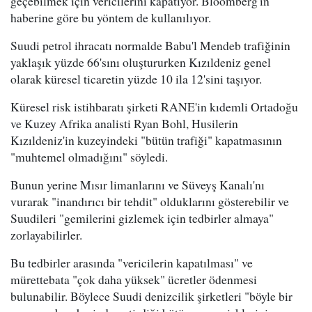
geçebilmek için vericilerini kapatıyor. Bloomberg'in
haberine göre bu yöntem de kullanılıyor.
Suudi petrol ihracatı normalde Babu'l Mendeb trafiğinin
yaklaşık yüzde 66'sını oluştururken Kızıldeniz genel
olarak küresel ticaretin yüzde 10 ila 12'sini taşıyor.
Küresel risk istihbaratı şirketi RANE'in kıdemli Ortadoğu
ve Kuzey Afrika analisti Ryan Bohl, Husilerin
Kızıldeniz'in kuzeyindeki "bütün trafiği" kapatmasının
"muhtemel olmadığını" söyledi.
Bunun yerine Mısır limanlarını ve Süveyş Kanalı'nı
vurarak "inandırıcı bir tehdit" olduklarını gösterebilir ve
Suudileri "gemilerini gizlemek için tedbirler almaya"
zorlayabilirler.
Bu tedbirler arasında "vericilerin kapatılması" ve
mürettebata "çok daha yüksek" ücretler ödenmesi
bulunabilir. Böylece Suudi denizcilik şirketleri "böyle bir