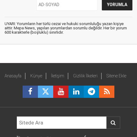
UYARI: Yorumların her türlü cezai ve hukuki sorumluluğu yazan kişiye
aittir. Mepa News, yapılan yorumlardan sorumlu değildir. Her bir yorum
600 karakterle (boşluklu) sınırlıdır.
Anasayfa
Künye
İletişim
Gizlilik İlkeleri
Sitene Ekle