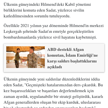
Ülkenin güneyindeki Hilmend'deki Kabil yönetimi
birliklerini komuta eden Sadat, yüzlerce sivilin
katledilmesinden sorumlu tutuluyordu.
Özellikle 2021 yılının yaz döneminde Hilmend'in merkezi
Leşkergah şehrinde Sadat'ın emriyle gerçekleştirilen
bombardımanlarda yüzlerce sivil hayatını kaybetmişti.
ABD destekli Afgan
komutan, İslam Emirliği'ne
karşı saldırı başlattıklarını
açıkladı
Ülkenin güneyinde yeni saldırılar düzenlediklerini iddia
eden Sadat, "Geçmişteki hatalarımızdan ders çıkardık. Bu
kez başarısızlıkları ve başarıları değerlendirmek için
zaman ayırdık, uygulanabilir bir strateji geliştirdik, kararlı
Afgan generallerden oluşan bir ekip kurduk, uluslararası
bir ağ oluşturduk ve ardından operasyonları başlattık"