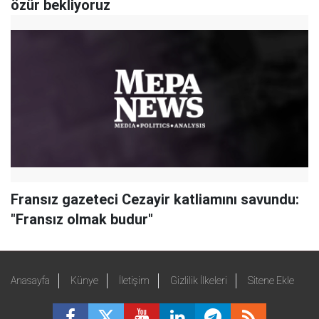
özür bekliyoruz
Fransız gazeteci Cezayir katliamını savundu:
"Fransız olmak budur"
Anasayfa
Künye
İletişim
Gizlilik İlkeleri
Sitene Ekle