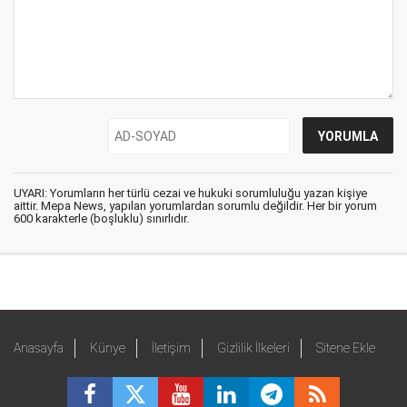
UYARI: Yorumların her türlü cezai ve hukuki sorumluluğu yazan kişiye
aittir. Mepa News, yapılan yorumlardan sorumlu değildir. Her bir yorum
600 karakterle (boşluklu) sınırlıdır.
Anasayfa
Künye
İletişim
Gizlilik İlkeleri
Sitene Ekle