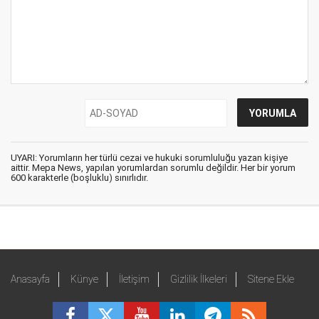
UYARI: Yorumların her türlü cezai ve hukuki sorumluluğu yazan kişiye
aittir. Mepa News, yapılan yorumlardan sorumlu değildir. Her bir yorum
600 karakterle (boşluklu) sınırlıdır.
Anasayfa
Künye
İletişim
Gizlilik İlkeleri
Sitene Ekle