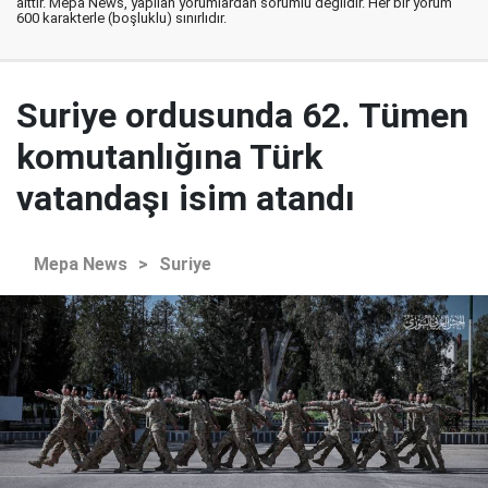
aittir. Mepa News, yapılan yorumlardan sorumlu değildir. Her bir yorum
600 karakterle (boşluklu) sınırlıdır.
Suriye ordusunda 62. Tümen
komutanlığına Türk
vatandaşı isim atandı
Mepa News
>
Suriye