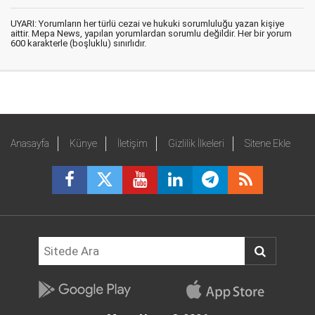
UYARI: Yorumların her türlü cezai ve hukuki sorumluluğu yazan kişiye
aittir. Mepa News, yapılan yorumlardan sorumlu değildir. Her bir yorum
600 karakterle (boşluklu) sınırlıdır.
Anasayfa
Künye
İletişim
Gizlilik İlkeleri
Sitene Ekle