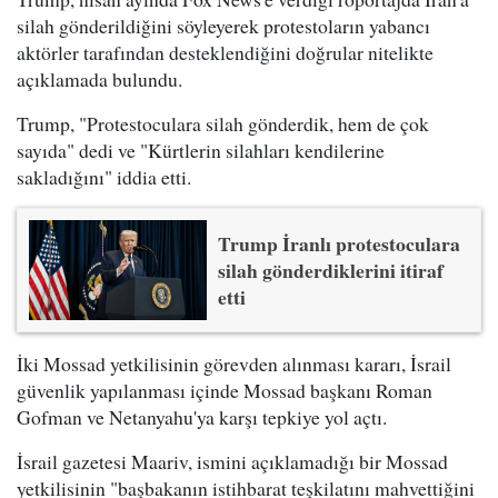
silah gönderildiğini söyleyerek protestoların yabancı
aktörler tarafından desteklendiğini doğrular nitelikte
açıklamada bulundu.
Trump, "Protestoculara silah gönderdik, hem de çok
sayıda" dedi ve "Kürtlerin silahları kendilerine
sakladığını" iddia etti.
Trump İranlı protestoculara
silah gönderdiklerini itiraf
etti
İki Mossad yetkilisinin görevden alınması kararı, İsrail
güvenlik yapılanması içinde Mossad başkanı Roman
Gofman ve Netanyahu'ya karşı tepkiye yol açtı.
İsrail gazetesi Maariv, ismini açıklamadığı bir Mossad
yetkilisinin "başbakanın istihbarat teşkilatını mahvettiğini