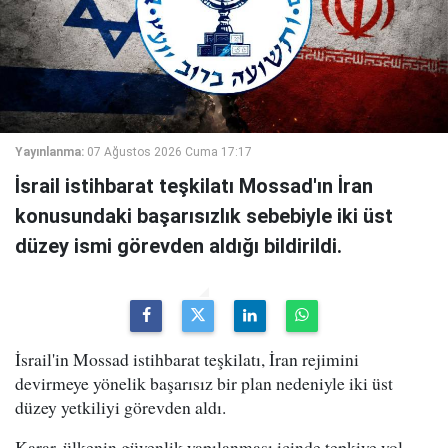
Yayınlanma:
07 Ağustos 2026 Cuma 17:17
İsrail istihbarat teşkilatı Mossad'ın İran
konusundaki başarısızlık sebebiyle iki üst
düzey ismi görevden aldığı bildirildi.
İsrail'in Mossad istihbarat teşkilatı, İran rejimini
devirmeye yönelik başarısız bir plan nedeniyle iki üst
düzey yetkiliyi görevden aldı.
Karar, ülkenin güvenlik yapılanması içinde tepkiye yol