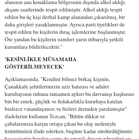
alanının ana konaklama bölgesinin dışında alkol aldığı
akşam saatlerinde tespit edilmiştir. Alkol aldığı tespit
edilen bu üç kişi derhal kamp alanından çıkarılmış, bir
daha girişleri yasaklanmıştır. Ayrıca parti üyelikleri de
tespit edilen bu kişilerin ihraç işlemlerine başlanmıştır.
Öte yandan bu kişilerin isimleri yarın itibarıyla yetkili
kurumlara bildirilecektir."
'KESİNLİKLE MÜSAMAHA
GÖSTERİLMEYECEK'
Açıklamasında, "Kendini bilmez birkaç kişinin,
Çanakkale şehitlerimizin aziz hatırası ve adalet
kurultayının ruhuna tamamen aykırı bu davranışı kuşkusuz
bin bir emek, güçlük ve fedakarlıkla kurultaya katılan
binlerce vatandaşımızı ve bizleri derinden yaralamıştır"
ifadelerini kullanan Tezcan, "Bütün dikkat ve
çabalarımıza karşın ortaya çıkan bu olay nedeniyle
üzüntümüzü ifade ederken, bugüne kadar sürdürdüğümüz
hassasiyetin bundan sonra da artarak devam edeceğini ve