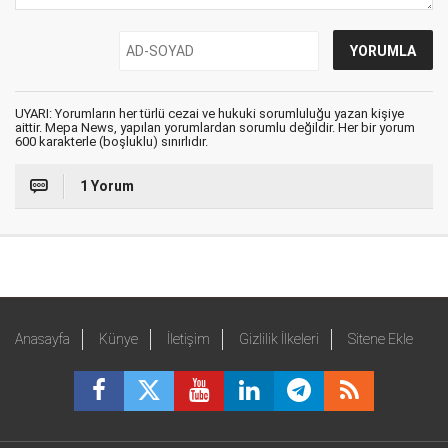
UYARI: Yorumların her türlü cezai ve hukuki sorumluluğu yazan kişiye
aittir. Mepa News, yapılan yorumlardan sorumlu değildir. Her bir yorum
600 karakterle (boşluklu) sınırlıdır.
1 Yorum
Anasayfa
Künye
İletişim
Gizlilik İlkeleri
Sitene Ekle