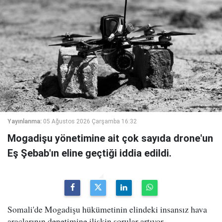
Yayınlanma:
05 Ağustos 2026 Çarşamba 16:32
Mogadişu yönetimine ait çok sayıda drone'un
Eş Şebab'ın eline geçtiği iddia edildi.
Somali'de Mogadişu hükümetinin elindeki insansız hava
araçlarının denetimine ilişkin sorular artıyor.