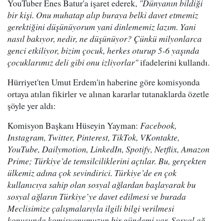
YouTuber Enes Batur'a işaret ederek,
"Dünyanın bildiği
bir kişi. Onu muhatap alıp buraya belki davet etmemiz
gerektiğini düşünüyorum yani dinlememiz lazım. Yani
nasıl bakıyor, nedir, ne düşünüyor? Çünkü milyonlarca
genci etkiliyor, bizim çocuk, herkes oturup 5-6 yaşında
çocuklarımız deli gibi onu izliyorlar"
ifadelerini kullandı.
Hürriyet'ten Umut Erdem'in haberine göre komisyonda
ortaya atılan fikirler ve alınan kararlar tutanaklarda özetle
şöyle yer aldı:
Komisyon Başkanı Hüseyin Yayman:
Facebook,
Instagram, Twitter, Pinterest, TikTok, VKontakte,
YouTube, Dailymotion, LinkedIn, Spotify, Netflix, Amazon
Prime; Türkiye’de temsilciliklerini açtılar. Bu, gerçekten
ülkemiz adına çok sevindirici. Türkiye’de en çok
kullanıcıya sahip olan sosyal ağlardan başlayarak bu
sosyal ağların Türkiye’ye davet edilmesi ve burada
Meclisimize çalışmalarıyla ilgili bilgi verilmesi
konusunda komisyonumuzun bir gündemi var. Sosyal ağ