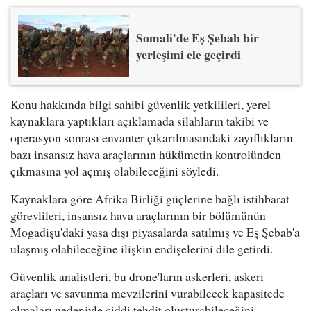
Somali'de Eş Şebab bir
yerleşimi ele geçirdi
Konu hakkında bilgi sahibi güvenlik yetkilileri, yerel
kaynaklara yaptıkları açıklamada silahların takibi ve
operasyon sonrası envanter çıkarılmasındaki zayıflıkların
bazı insansız hava araçlarının hükümetin kontrolünden
çıkmasına yol açmış olabileceğini söyledi.
Kaynaklara göre Afrika Birliği güçlerine bağlı istihbarat
görevlileri, insansız hava araçlarının bir bölümünün
Mogadişu'daki yasa dışı piyasalarda satılmış ve Eş Şebab'a
ulaşmış olabileceğine ilişkin endişelerini dile getirdi.
Güvenlik analistleri, bu drone'ların askerleri, askeri
araçları ve savunma mevzilerini vurabilecek kapasitede
olmaları nedeniyle ciddi tehdit oluşturabileceğini