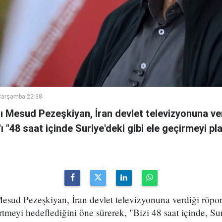
Çarşamba 22:38
 Mesud Pezeşkiyan, İran devlet televizyonuna ve
n'ı "48 saat içinde Suriye'deki gibi ele geçirmeyi pl
sud Pezeşkiyan, İran devlet televizyonuna verdiği röport
rtmeyi hedeflediğini öne sürerek, "Bizi 48 saat içinde, Sur