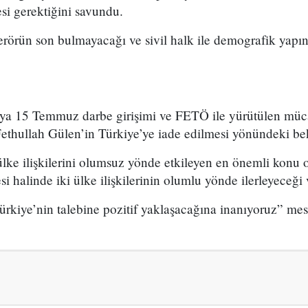
si gerektiğini savundu.
erörün son bulmayacağı ve sivil halk ile demografik yapı
a 15 Temmuz darbe girişimi ve FETÖ ile yürütülen müca
Fethullah Gülen’in Türkiye’ye iade edilmesi yönündeki bek
ke ilişkilerini olumsuz yönde etkileyen en önemli konu 
i halinde iki ülke ilişkilerinin olumlu yönde ilerleyeceği
kiye’nin talebine pozitif yaklaşacağına inanıyoruz” mesaj