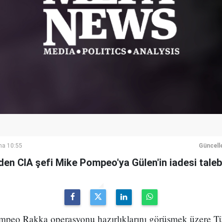
ma 10:55
Güncell
eden CIA şefi Mike Pompeo'ya Gülen'in iadesi talebi
eo Rakka operasyonu hazırlıklarını görüşmek üzere Tür