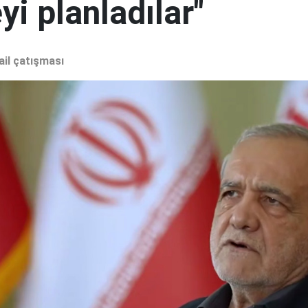
i planladılar"
ail çatışması