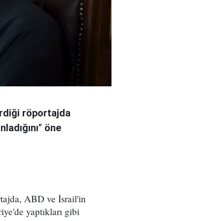
rdiği röportajda
anladığını" öne
ajda, ABD ve İsrail'in
iye'de yaptıkları gibi