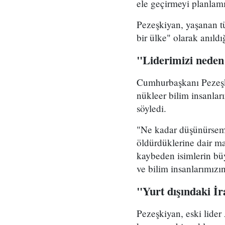
ele geçirmeyi planlamı
Pezeşkiyan, yaşanan tü
bir ülke" olarak anıld
"Liderimizi neden
Cumhurbaşkanı Pezeşki
nükleer bilim insanlar
söyledi.
"Ne kadar düşünürsem 
öldürdüklerine dair ma
kaybeden isimlerin b
ve bilim insanlarımızı
"Yurt dışındaki İ
Pezeşkiyan, eski lider