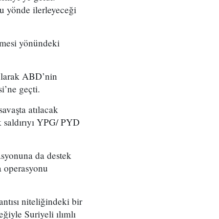
u yönde ilerleyeceği
lmesi yönündeki
 olarak ABD’nin
i’ne geçti.
savaşta atılacak
k saldırıyı YPG/ PYD
syonuna da destek
a operasyonu
ısı niteliğindeki bir
yle Suriyeli ılımlı