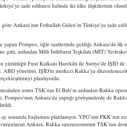
kiye’ye iade edilmesi halinde iki ülke ilişkilerinin oluml
 göre Ankara’nın Fethullah Gülen’in Türkiye’ye iade edi
’ye yapan Pompeo, öğle saatlerinde geldiği Ankara’da ilk
 gitti, ardından Milli İstihbarat Teşkilatı (MİT) Yerleşkes
yürüttüğü Fırat Kalkanı Harekâtı ile Suriye’de IŞİD ile 
di. ABD yönetimi, IŞİD'in merkezi Rakka’ya düzenlenece
erçekleştirmeyi planlıyordu.
esinden sonra TSK’nın El Bab’ın ardından Rakka opera
i. Pompeo’nun Ankara’da yaptığı görüşmelerde de Rakk
irildi.
y sonunda başlaması planlanıyor. YPG’nin PKK’nın uzant
 vurgulayan Ankara, Rakka operasyonunun TSK’nın desteği