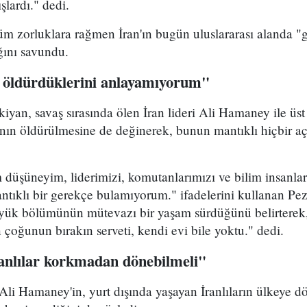
şlardı." dedi.
m zorluklara rağmen İran'ın bugün uluslararası alanda "g
ığını savundu.
 öldürdüklerini anlayamıyorum"
yan, savaş sırasında ölen İran lideri Ali Hamaney ile üs
ının öldürülmesine de değinerek, bunun mantıklı hiçbir a
düşüneyim, liderimizi, komutanlarımızı ve bilim insanla
ntıklı bir gerekçe bulamıyorum." ifadelerini kullanan Pez
üyük bölümünün mütevazı bir yaşam sürdüğünü belirterek
n çoğunun bırakın serveti, kendi evi bile yoktu." dedi.
ranlılar korkmadan dönebilmeli"
 Ali Hamaney'in, yurt dışında yaşayan İranlıların ülkeye