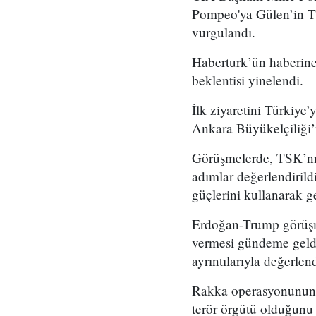
Pompeo'ya Gülen’in Tür
vurgulandı.
Haberturk’ün haberine
beklentisi yinelendi.
İlk ziyaretini Türkiye
Ankara Büyükelçiliği’ne
Görüşmelerde, TSK’nın 
adımlar değerlendiril
güçlerini kullanarak g
Erdoğan-Trump görüşm
vermesi gündeme geld
ayrıntılarıyla değerlend
Rakka operasyonunun a
terör örgütü olduğunu