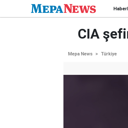
Haber
CIA şefi
Mepa News
>
Türkiye