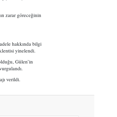
nın zarar göreceğinin
dele hakkında bilgi
lentisi yinelendi.
olduğu, Gülen’in
 vurgulandı.
ı verildi.