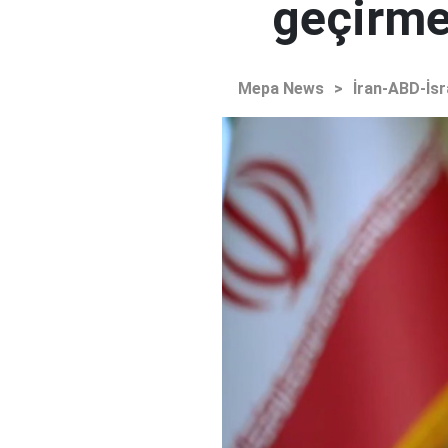
geçirmey
Mepa News
>
İran-ABD-İsr