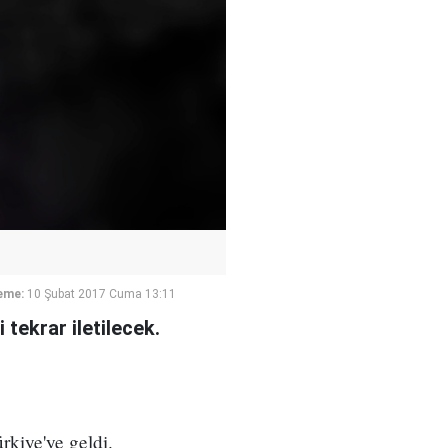
eme:
10 Şubat 2017 Cuma 13:11
 tekrar iletilecek.
kiye'ye geldi.