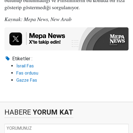
bulunup bulunmadığı ve Filistinlilerin bu konuda bir rıza
gösterip göstermediği sorgulanıyor.
Kaynak: Mepa News, New Arab
Etiketler :
İsrail Fas
Fas ordusu
Gazze Fas
HABERE
YORUM KAT