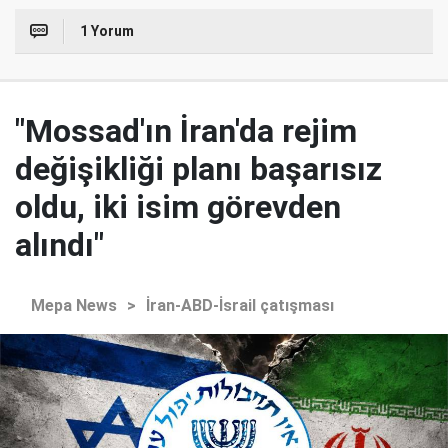
1 Yorum
"Mossad'ın İran'da rejim
değişikliği planı başarısız
oldu, iki isim görevden
alındı"
Mepa News
>
İran-ABD-İsrail çatışması