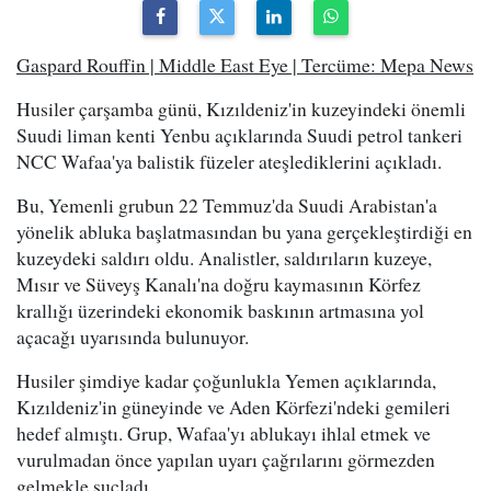
Gaspard Rouffin | Middle East Eye | Tercüme: Mepa News
Husiler çarşamba günü, Kızıldeniz'in kuzeyindeki önemli
Suudi liman kenti Yenbu açıklarında Suudi petrol tankeri
NCC Wafaa'ya balistik füzeler ateşlediklerini açıkladı.
Bu, Yemenli grubun 22 Temmuz'da Suudi Arabistan'a
yönelik abluka başlatmasından bu yana gerçekleştirdiği en
kuzeydeki saldırı oldu. Analistler, saldırıların kuzeye,
Mısır ve Süveyş Kanalı'na doğru kaymasının Körfez
krallığı üzerindeki ekonomik baskının artmasına yol
açacağı uyarısında bulunuyor.
Husiler şimdiye kadar çoğunlukla Yemen açıklarında,
Kızıldeniz'in güneyinde ve Aden Körfezi'ndeki gemileri
hedef almıştı. Grup, Wafaa'yı ablukayı ihlal etmek ve
vurulmadan önce yapılan uyarı çağrılarını görmezden
gelmekle suçladı.