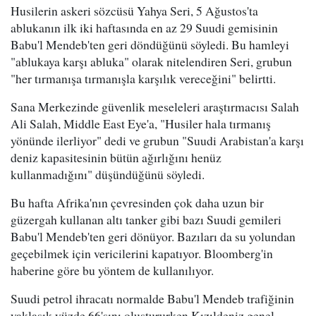
Husilerin askeri sözcüsü Yahya Seri, 5 Ağustos'ta
ablukanın ilk iki haftasında en az 29 Suudi gemisinin
Babu'l Mendeb'ten geri döndüğünü söyledi. Bu hamleyi
"ablukaya karşı abluka" olarak nitelendiren Seri, grubun
"her tırmanışa tırmanışla karşılık vereceğini" belirtti.
Sana Merkezinde güvenlik meseleleri araştırmacısı Salah
Ali Salah, Middle East Eye'a, "Husiler hala tırmanış
yönünde ilerliyor" dedi ve grubun "Suudi Arabistan'a karşı
deniz kapasitesinin bütün ağırlığını henüz
kullanmadığını" düşündüğünü söyledi.
Bu hafta Afrika'nın çevresinden çok daha uzun bir
güzergah kullanan altı tanker gibi bazı Suudi gemileri
Babu'l Mendeb'ten geri dönüyor. Bazıları da su yolundan
geçebilmek için vericilerini kapatıyor. Bloomberg'in
haberine göre bu yöntem de kullanılıyor.
Suudi petrol ihracatı normalde Babu'l Mendeb trafiğinin
yaklaşık yüzde 66'sını oluştururken Kızıldeniz genel