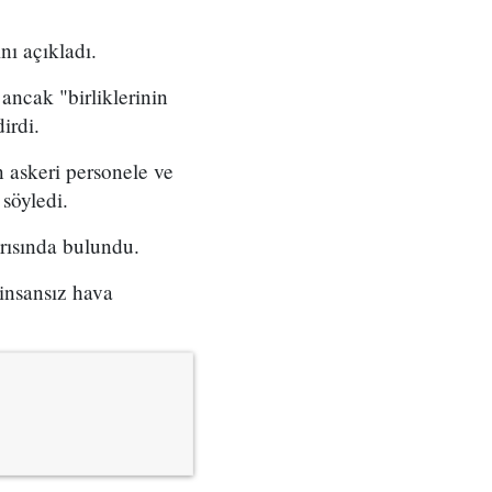
nı açıkladı.
ancak "birliklerinin
irdi.
n askeri personele ve
 söyledi.
arısında bulundu.
 insansız hava