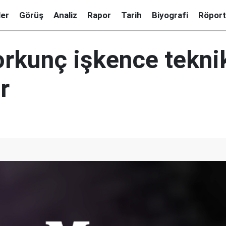
ler
Görüş
Analiz
Rapor
Tarih
Biyografi
Röport
orkunç işkence teknik
r