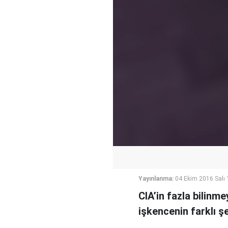
Yayınlanma:
04 Ekim 2016 Salı 
CIA’in fazla bilinm
işkencenin farklı şe