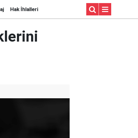
aj
Hak İhlalleri
lerini