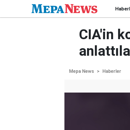
Haber
CIA'in k
anlattıla
Mepa News
>
Haberler