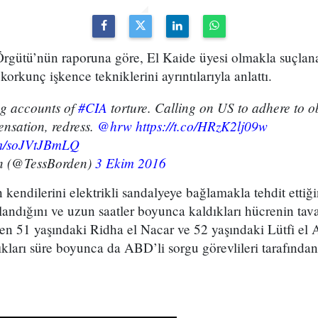
rgütü’nün raporuna göre, El Kaide üyesi olmakla suçlanan
orkunç işkence tekniklerini ayrıntılarıyla anlattı.
g accounts of
#CIA
torture. Calling on US to adhere to ob
nsation, redress.
@hrw
https://t.co/HRzK2lj09w
com/soJVtJBmLQ
n (@TessBorden)
3 Ekim 2016
n kendilerini elektrikli sandalyeye bağlamakla tehdit ettiğ
llandığını ve uzun saatler boyunca kaldıkları hücrenin tava
yen 51 yaşındaki Ridha el Nacar ve 52 yaşındaki Lütfi el A
dıkları süre boyunca da ABD’li sorgu görevlileri tarafında