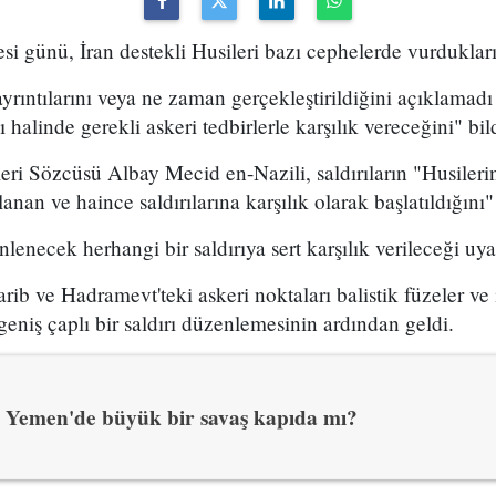
 günü, İran destekli Husileri bazı cephelerde vurdukları
yrıntılarını veya ne zaman gerçekleştirildiğini açıklamadı 
halinde gerekli askeri tedbirlerle karşılık vereceğini" bild
ri Sözcüsü Albay Mecid en-Nazili, saldırıların "Husileri
lanan ve haince saldırılarına karşılık olarak başlatıldığını"
nlenecek herhangi bir saldırıya sert karşılık verileceği uy
arib ve Hadramevt'teki askeri noktaları balistik füzeler ve
geniş çaplı bir saldırı düzenlemesinin ardından geldi.
Yemen'de büyük bir savaş kapıda mı?