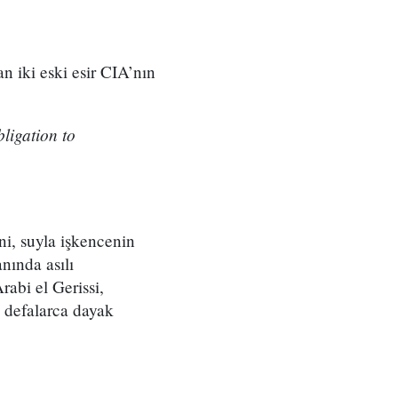
 iki eski esir CIA’nın
ligation to
ini, suyla işkencenin
nında asılı
rabi el Gerissi,
n defalarca dayak