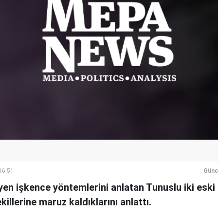
16:51
Günc
eyen işkence yöntemlerini anlatan Tunuslu iki eski 
killerine maruz kaldıklarını anlattı.