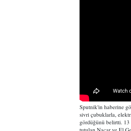
Sputnik'in haberine g
sivri çubuklarla, elekt
gördüğünü belirtti. 13
tutulan Nacar ve El Ge