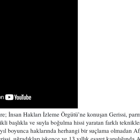
öre; İnsan Hakları İzleme Örgütü’ne konuşan Gerissi, par
rikli başlıkla ve suyla boğulma hissi yaratan farklı teknikle
 yıl boyunca haklarında herhangi bir suçlama olmadan Afg
rissi, uğradıkları işkence ve 13 yıllık esaret karşılığınd