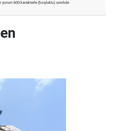
yorum 600 karakterle (boşluklu) sınırlıdır.
den
ı