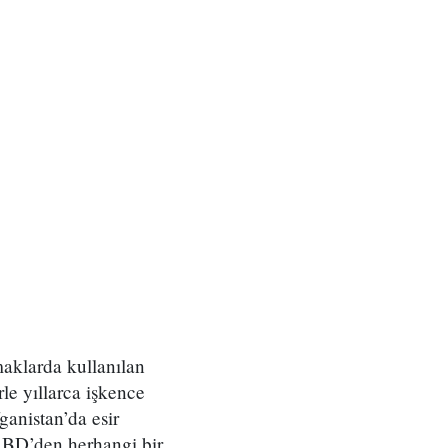
maklarda kullanılan
rle yıllarca işkence
anistan’da esir
a ABD’den herhangi bir