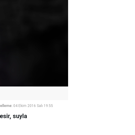
elleme:
04 Ekim 2016 Salı 19:55
esir, suyla