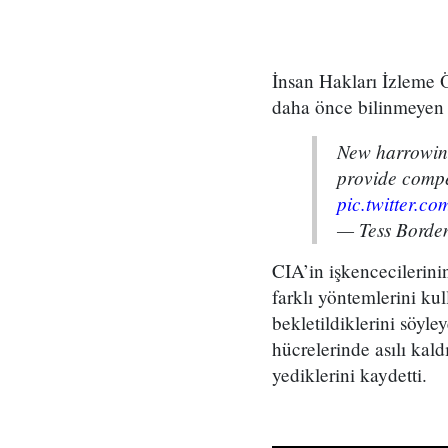
İnsan Hakları İzleme Ö
daha önce bilinmeyen k
New harrowin
provide compe
pic.twitter.
— Tess Borde
​CIA’in işkencecilerini
farklı yöntemlerini ku
bekletildiklerini söyle
hücrelerinde asılı kal
yediklerini kaydetti.