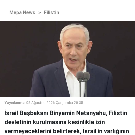
Mepa News
>
Filistin
Yayınlanma:
05 Ağustos 2026 Çarşamba 20:35
İsrail Başbakanı Binyamin Netanyahu, Filistin
devletinin kurulmasına kesinlikle izin
vermeyeceklerini belirterek, İsrail'in varlığının