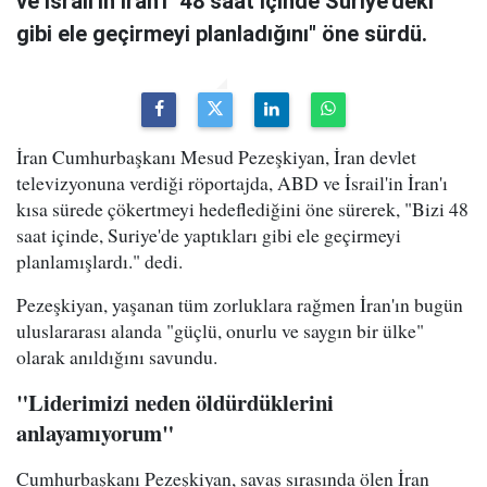
ve İsrail'in İran'ı "48 saat içinde Suriye'deki
gibi ele geçirmeyi planladığını" öne sürdü.
İran Cumhurbaşkanı Mesud Pezeşkiyan, İran devlet
televizyonuna verdiği röportajda, ABD ve İsrail'in İran'ı
kısa sürede çökertmeyi hedeflediğini öne sürerek, "Bizi 48
saat içinde, Suriye'de yaptıkları gibi ele geçirmeyi
planlamışlardı." dedi.
Pezeşkiyan, yaşanan tüm zorluklara rağmen İran'ın bugün
uluslararası alanda "güçlü, onurlu ve saygın bir ülke"
olarak anıldığını savundu.
"Liderimizi neden öldürdüklerini
anlayamıyorum"
Cumhurbaşkanı Pezeşkiyan, savaş sırasında ölen İran