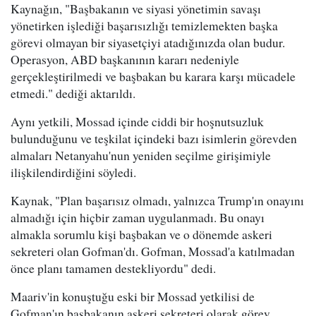
Kaynağın, "Başbakanın ve siyasi yönetimin savaşı
yönetirken işlediği başarısızlığı temizlemekten başka
görevi olmayan bir siyasetçiyi atadığınızda olan budur.
Operasyon, ABD başkanının kararı nedeniyle
gerçekleştirilmedi ve başbakan bu karara karşı mücadele
etmedi." dediği aktarıldı.
Aynı yetkili, Mossad içinde ciddi bir hoşnutsuzluk
bulunduğunu ve teşkilat içindeki bazı isimlerin görevden
almaları Netanyahu'nun yeniden seçilme girişimiyle
ilişkilendirdiğini söyledi.
Kaynak, "Plan başarısız olmadı, yalnızca Trump'ın onayını
almadığı için hiçbir zaman uygulanmadı. Bu onayı
almakla sorumlu kişi başbakan ve o dönemde askeri
sekreteri olan Gofman'dı. Gofman, Mossad'a katılmadan
önce planı tamamen destekliyordu" dedi.
Maariv'in konuştuğu eski bir Mossad yetkilisi de
Gofman'ın başbakanın askeri sekreteri olarak görev