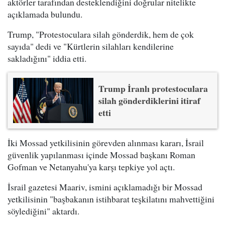
aktörler tarafından desteklendiğini doğrular nitelikte
açıklamada bulundu.
Trump, "Protestoculara silah gönderdik, hem de çok
sayıda" dedi ve "Kürtlerin silahları kendilerine
sakladığını" iddia etti.
Trump İranlı protestoculara
silah gönderdiklerini itiraf
etti
İki Mossad yetkilisinin görevden alınması kararı, İsrail
güvenlik yapılanması içinde Mossad başkanı Roman
Gofman ve Netanyahu'ya karşı tepkiye yol açtı.
İsrail gazetesi Maariv, ismini açıklamadığı bir Mossad
yetkilisinin "başbakanın istihbarat teşkilatını mahvettiğini
söylediğini" aktardı.