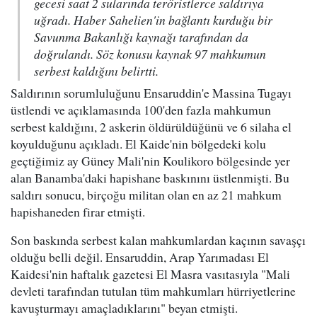
gecesi saat 2 sularında teröristlerce saldırıya
uğradı. Haber Sahelien'in bağlantı kurduğu bir
Savunma Bakanlığı kaynağı tarafından da
doğrulandı. Söz konusu kaynak 97 mahkumun
serbest kaldığını belirtti.
Saldırının sorumluluğunu Ensaruddin'e Massina Tugayı
üstlendi ve açıklamasında 100'den fazla mahkumun
serbest kaldığını, 2 askerin öldürüldüğünü ve 6 silaha el
koyulduğunu açıkladı. El Kaide'nin bölgedeki kolu
geçtiğimiz ay Güney Mali'nin Koulikoro bölgesinde yer
alan Banamba'daki hapishane baskınını üstlenmişti. Bu
saldırı sonucu, birçoğu militan olan en az 21 mahkum
hapishaneden firar etmişti.
Son baskında serbest kalan mahkumlardan kaçının savaşçı
olduğu belli değil. Ensaruddin, Arap Yarımadası El
Kaidesi'nin haftalık gazetesi El Masra vasıtasıyla "Mali
devleti tarafından tutulan tüm mahkumları hürriyetlerine
kavuşturmayı amaçladıklarını" beyan etmişti.