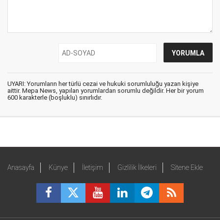
UYARI: Yorumların her türlü cezai ve hukuki sorumluluğu yazan kişiye
aittir. Mepa News, yapılan yorumlardan sorumlu değildir. Her bir yorum
600 karakterle (boşluklu) sınırlıdır.
Anasayfa
Künye
İletişim
Gizlilik İlkeleri
Sitene Ekle