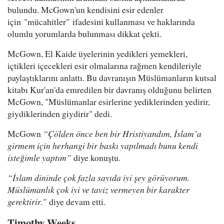
bulundu. McGown'un kendisini esir edenler
için "mücahitler" ifadesini kullanması ve haklarında
olumlu yorumlarda bulunması dikkat çekti.
McGown, El Kaide üyelerinin yedikleri yemekleri,
içtikleri içecekleri esir olmalarına rağmen kendileriyle
paylaştıklarını anlattı. Bu davranışın Müslümanların kutsal
kitabı Kur'an'da emredilen bir davranış olduğunu belirten
McGown, "Müslümanlar esirlerine yediklerinden yedirir,
giydiklerinden giydirir" dedi.
McGown
“Çölden önce ben bir Hristiyandım, İslam’a
girmem için herhangi bir baskı yapılmadı bunu kendi
isteğimle yaptım”
diye konuştu.
“İslam dininde çok fazla sayıda iyi şey görüyorum.
Müslümanlık çok iyi ve taviz vermeyen bir karakter
gerektirir.”
diye devam etti.
Timothy Weeks