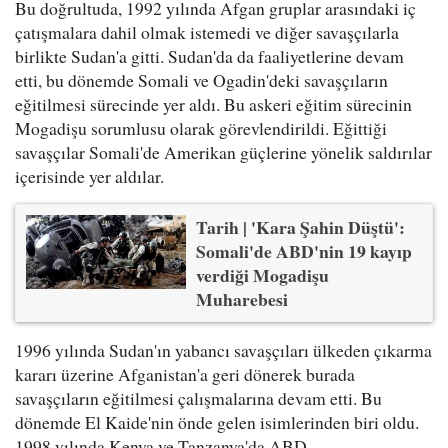
Bu doğrultuda, 1992 yılında Afgan gruplar arasındaki iç
çatışmalara dahil olmak istemedi ve diğer savaşçılarla
birlikte Sudan'a gitti. Sudan'da da faaliyetlerine devam
etti, bu dönemde Somali ve Ogadin'deki savaşçıların
eğitilmesi sürecinde yer aldı. Bu askeri eğitim sürecinin
Mogadişu sorumlusu olarak görevlendirildi. Eğittiği
savaşçılar Somali'de Amerikan güçlerine yönelik saldırılar
içerisinde yer aldılar.
Tarih | 'Kara Şahin Düştü':
Somali'de ABD'nin 19 kayıp
verdiği Mogadişu
Muharebesi
1996 yılında Sudan'ın yabancı savaşçıları ülkeden çıkarma
kararı üzerine Afganistan'a geri dönerek burada
savaşçıların eğitilmesi çalışmalarına devam etti. Bu
dönemde El Kaide'nin önde gelen isimlerinden biri oldu.
1998 yılında Kenya ve Tanzanya'da ABD