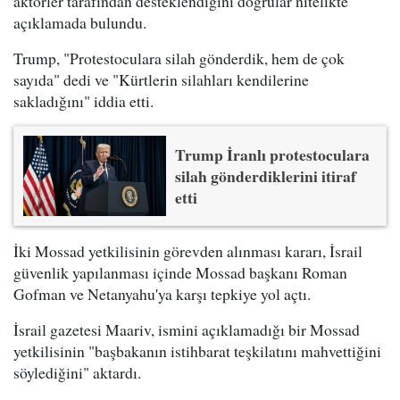
aktörler tarafından desteklendiğini doğrular nitelikte
açıklamada bulundu.
Trump, "Protestoculara silah gönderdik, hem de çok
sayıda" dedi ve "Kürtlerin silahları kendilerine
sakladığını" iddia etti.
Trump İranlı protestoculara
silah gönderdiklerini itiraf
etti
İki Mossad yetkilisinin görevden alınması kararı, İsrail
güvenlik yapılanması içinde Mossad başkanı Roman
Gofman ve Netanyahu'ya karşı tepkiye yol açtı.
İsrail gazetesi Maariv, ismini açıklamadığı bir Mossad
yetkilisinin "başbakanın istihbarat teşkilatını mahvettiğini
söylediğini" aktardı.