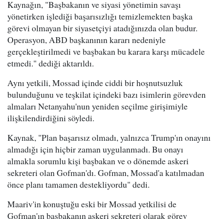
Kaynağın, "Başbakanın ve siyasi yönetimin savaşı
yönetirken işlediği başarısızlığı temizlemekten başka
görevi olmayan bir siyasetçiyi atadığınızda olan budur.
Operasyon, ABD başkanının kararı nedeniyle
gerçekleştirilmedi ve başbakan bu karara karşı mücadele
etmedi." dediği aktarıldı.
Aynı yetkili, Mossad içinde ciddi bir hoşnutsuzluk
bulunduğunu ve teşkilat içindeki bazı isimlerin görevden
almaları Netanyahu'nun yeniden seçilme girişimiyle
ilişkilendirdiğini söyledi.
Kaynak, "Plan başarısız olmadı, yalnızca Trump'ın onayını
almadığı için hiçbir zaman uygulanmadı. Bu onayı
almakla sorumlu kişi başbakan ve o dönemde askeri
sekreteri olan Gofman'dı. Gofman, Mossad'a katılmadan
önce planı tamamen destekliyordu" dedi.
Maariv'in konuştuğu eski bir Mossad yetkilisi de
Gofman'ın başbakanın askeri sekreteri olarak görev