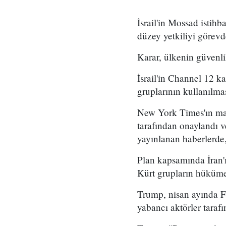
İsrail'in Mossad istihb
düzey yetkiliyi görevd
Karar, ülkenin güvenli
İsrail'in Channel 12 k
gruplarının kullanılma
New York Times'ın mar
tarafından onaylandı
yayınlanan haberlerde,
Plan kapsamında İran'ı
Kürt grupların hükümet
Trump, nisan ayında Fo
yabancı aktörler taraf