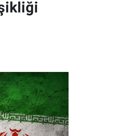
şikliği