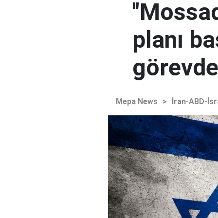
"Mossad'
planı ba
görevden
Mepa News
>
İran-ABD-İsr