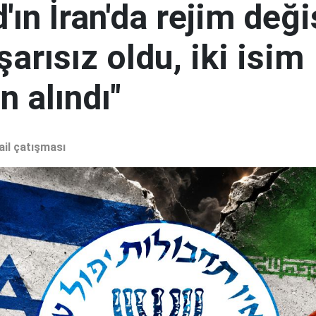
ın İran'da rejim deği
şarısız oldu, iki isim
 alındı"
ail çatışması