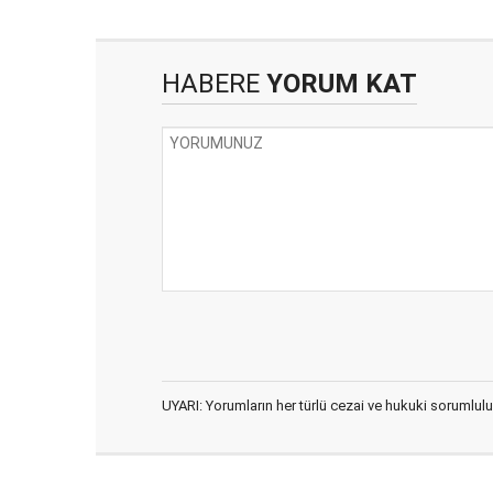
HABERE
YORUM KAT
UYARI: Yorumların her türlü cezai ve hukuki sorumlulu