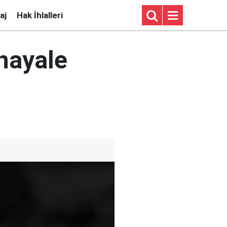
aj
Hak İhlalleri
hayale