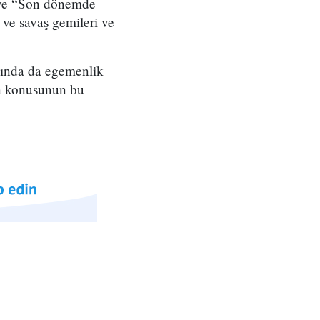
 ve “Son dönemde
e savaş gemileri ve
aşında da egemenlik
an konusunun bu