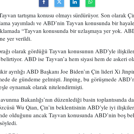
Tayvan tartışma konusu olmayı sürdürüyor. Son olarak Ç
ıklama yayımladı ve ABD’nin Tayvan konusunda bir hayal
 Açıklamada “Tayvan konusunda bir uzlaşmaya yer yok. AB
e yer verildi.
prağı olarak gördüğü Tayvan konusunun ABD’yle ilişkile
elirtiyor. ABD ise Tayvan’a hem siyasi hem de askeri ola
ir ayrılığı ABD Başkanı Joe Biden’ın Çin lideri Xi Jinpin
mede de gündeme gelmişti. Jinping, bu görüşmede ABD’
eşle oynamak olarak nitelendirmişti.
avunma Bakanlığı’nın düzenlediği basin toplantısında d
cüsü Wu Qian, Çin’in beklentisinin ABD’yle iyi ilişkile
önde olduğunu ancak Tayvan konusunda ABD’nin boş bekle
söyledi.