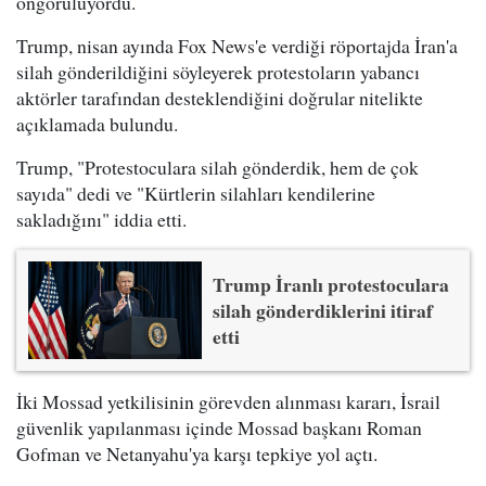
öngörülüyordu.
Trump, nisan ayında Fox News'e verdiği röportajda İran'a
silah gönderildiğini söyleyerek protestoların yabancı
aktörler tarafından desteklendiğini doğrular nitelikte
açıklamada bulundu.
Trump, "Protestoculara silah gönderdik, hem de çok
sayıda" dedi ve "Kürtlerin silahları kendilerine
sakladığını" iddia etti.
Trump İranlı protestoculara
silah gönderdiklerini itiraf
etti
İki Mossad yetkilisinin görevden alınması kararı, İsrail
güvenlik yapılanması içinde Mossad başkanı Roman
Gofman ve Netanyahu'ya karşı tepkiye yol açtı.