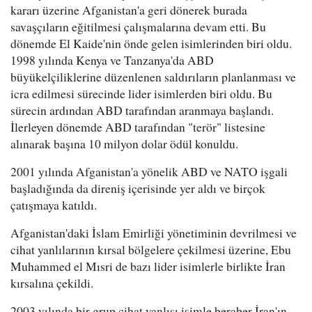
kararı üzerine Afganistan'a geri dönerek burada
savaşçıların eğitilmesi çalışmalarına devam etti. Bu
dönemde El Kaide'nin önde gelen isimlerinden biri oldu.
1998 yılında Kenya ve Tanzanya'da ABD
büyükelçiliklerine düzenlenen saldırıların planlanması ve
icra edilmesi sürecinde lider isimlerden biri oldu. Bu
sürecin ardından ABD tarafından aranmaya başlandı.
İlerleyen dönemde ABD tarafından "terör" listesine
alınarak başına 10 milyon dolar ödül konuldu.
2001 yılında Afganistan'a yönelik ABD ve NATO işgali
başladığında da direniş içerisinde yer aldı ve birçok
çatışmaya katıldı.
Afganistan'daki İslam Emirliği yönetiminin devrilmesi ve
cihat yanlılarının kırsal bölgelere çekilmesi üzerine, Ebu
Muhammed el Mısri de bazı lider isimlerle birlikte İran
kırsalına çekildi.
2003 yılında bir grup cihat yanlısı isimle beraber İran'ın