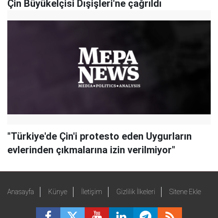
Çin Büyükelçisi Dışişleri'ne çağrıldı
"Türkiye'de Çin'i protesto eden Uygurların
evlerinden çıkmalarına izin verilmiyor"
Anasayfa
Künye
İletişim
Gizlilik İlkeleri
Sitene Ekle