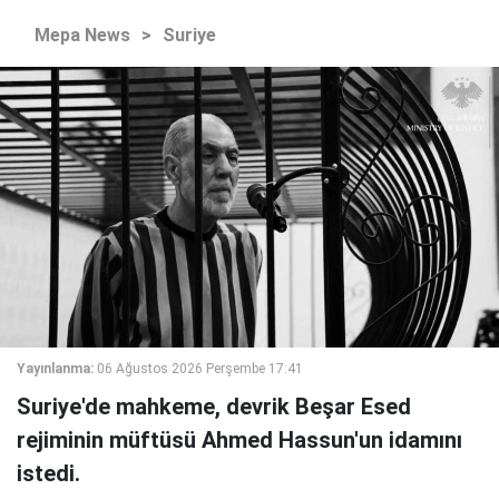
Mepa News
>
Suriye
Yayınlanma:
06 Ağustos 2026 Perşembe 17:41
Suriye'de mahkeme, devrik Beşar Esed
rejiminin müftüsü Ahmed Hassun'un idamını
istedi.