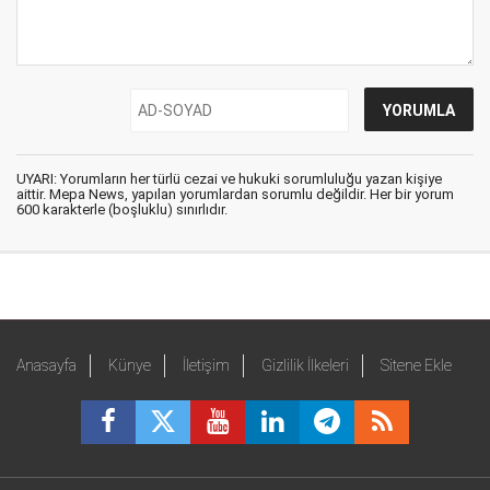
UYARI: Yorumların her türlü cezai ve hukuki sorumluluğu yazan kişiye
aittir. Mepa News, yapılan yorumlardan sorumlu değildir. Her bir yorum
600 karakterle (boşluklu) sınırlıdır.
Anasayfa
Künye
İletişim
Gizlilik İlkeleri
Sitene Ekle