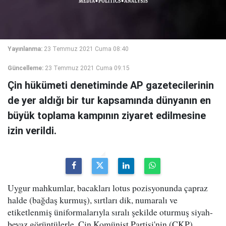
Yayınlanma:
23 Temmuz 2021 Cuma 08:40
Güncelleme:
23 Temmuz 2021 Cuma 09:15
Çin hükümeti denetiminde AP gazetecilerinin
de yer aldığı bir tur kapsamında dünyanın en
büyük toplama kampının ziyaret edilmesine
izin verildi.
Uygur mahkumlar, bacakları lotus pozisyonunda çapraz
halde (bağdaş kurmuş), sırtları dik, numaralı ve
etiketlenmiş üniformalarıyla sıralı şekilde oturmuş siyah-
beyaz görüntülerle, Çin Komünist Partisi'nin (ÇKP)