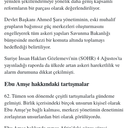
yeniden şekillendirmeye yönelik daha geniş kapsamlı
reformların bir parçası olarak değerlendiriliyor.
Devlet Başkanı Ahmed Şara yönetiminin, eski muhalif
grupların bağımsız güç merkezleri oluşturmasını
engelleyerek tüm askeri yapıları Savunma Bakanlığı
bünyesinde merkezi bir komuta altında toplamayı
hedeflediği belirtiliyor.
Suriye İnsan Hakları Gözlemevi'nin (SOHR) 4 Ağustos'ta
yayınladığı raporda da ülkede artan askeri hareketlilik ve
alarm durumuna dikkat çekilmişti.
Ebu Amşe hakkındaki tartışmalar
62. Tümen son dönemde çeşitli tartışmalarla gündeme
gelmişti. Birlik içerisindeki birçok unsurun kişisel olarak
Ebu Amşe'ye bağlı kalması, merkezi yönetimin denetimini
zorlaştıran unsurlardan biri olarak görülüyordu.
Ebu Amşe hakkında ayrıca Afrin'deki görev süresi