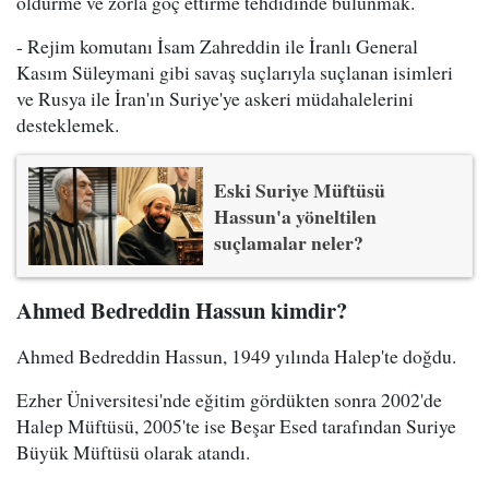
öldürme ve zorla göç ettirme tehdidinde bulunmak.
- Rejim komutanı İsam Zahreddin ile İranlı General
Kasım Süleymani gibi savaş suçlarıyla suçlanan isimleri
ve Rusya ile İran'ın Suriye'ye askeri müdahalelerini
desteklemek.
Eski Suriye Müftüsü
Hassun'a yöneltilen
suçlamalar neler?
Ahmed Bedreddin Hassun kimdir?
Ahmed Bedreddin Hassun, 1949 yılında Halep'te doğdu.
Ezher Üniversitesi'nde eğitim gördükten sonra 2002'de
Halep Müftüsü, 2005'te ise Beşar Esed tarafından Suriye
Büyük Müftüsü olarak atandı.