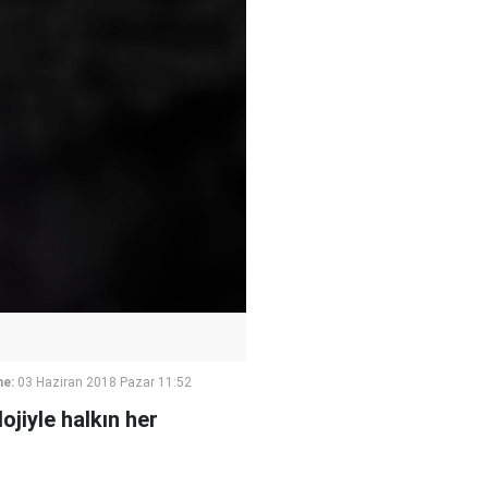
me:
03 Haziran 2018 Pazar 11:52
jiyle halkın her