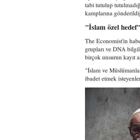
tabi tutulup tutulmadı
kamplarına gönderildiğ
"İslam özel hedef
The Economist'in haber
grupları ve DNA bilgil
birçok unsurun kayıt alt
"İslam ve Müslümanları
ibadet etmek isteyenle