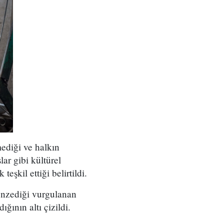
ediği ve halkın
ar gibi kültürel
şkil ettiği belirtildi.
benzediği vurgulanan
ğının altı çizildi.