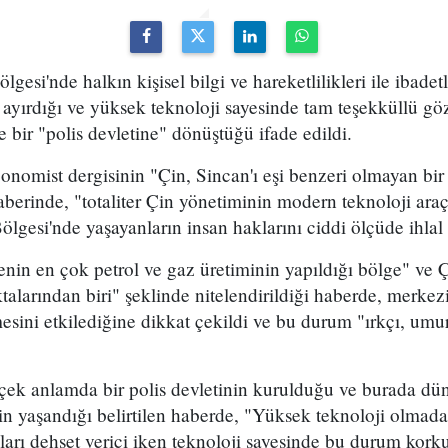
gesi'nde halkın kişisel bilgi ve hareketlilikleri ile ibadetl
 ayırdığı ve yüksek teknoloji sayesinde tam teşekküllü gö
 bir "polis devletine" dönüştüğü ifade edildi.
onomist dergisinin "Çin, Sincan'ı eşi benzeri olmayan bir 
aberinde, "totaliter Çin yönetiminin modern teknoloji araç
esi'nde yaşayanların insan haklarını ciddi ölçüde ihlal et
nin en çok petrol ve gaz üretiminin yapıldığı bölge" ve Ç
ktalarından biri" şeklinde nitelendirildiği haberde, merkez
esini etkilediğine dikkat çekildi ve bu durum "ırkçı, umur
çek anlamda bir polis devletinin kurulduğu ve burada dün
inin yaşandığı belirtilen haberde, "Yüksek teknoloji olmad
ları dehşet verici iken teknoloji sayesinde bu durum korkun