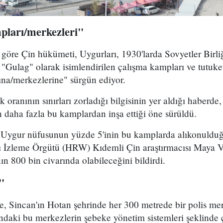
mpları/merkezleri"
göre Çin hükümeti, Uygurları, 1930'larda Sovyetler Birliğ
"Gulag" olarak isimlendirilen çalışma kampları ve tutuk
ına/merkezlerine" sürgün ediyor.
oranının sınırları zorladığı bilgisinin yer aldığı haberde
 daha fazla bu kamplardan inşa ettiği öne sürüldü.
 Uygur nüfusunun yüzde 5'inin bu kamplarda alıkonulduğ
rı İzleme Örgütü (HRW) Kıdemli Çin araştırmacısı Maya 
ının 800 bin civarında olabileceğini bildirdi.
"
e, Sincan'ın Hotan şehrinde her 300 metrede bir polis m
ndaki bu merkezlerin şebeke yönetim sistemleri şeklinde çal