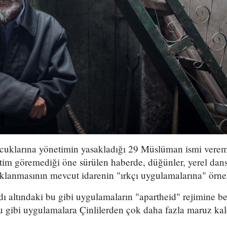
cuklarına yönetimin yasakladığı 29 Müslüman ismi verem
im göremediği öne sürülen haberde, düğünler, yerel dansl
lanmasının mevcut idarenin "ırkçı uygulamalarına" örnek te
adı altındaki bu gibi uygulamaların "apartheid" rejimine 
 gibi uygulamalara Çinlilerden çok daha fazla maruz kaldı