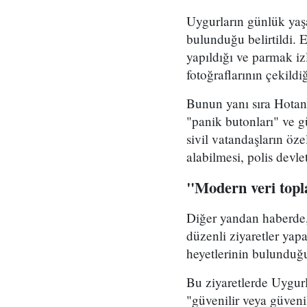
Uygurların günlük yaşa
bulunduğu belirtildi.
yapıldığı ve parmak izl
fotoğraflarının çekildiğ
Bunun yanı sıra Hotan'
"panik butonları" ve 
sivil vatandaşların öz
alabilmesi, polis devl
"Modern veri top
Diğer yandan haberde, 
düzenli ziyaretler yap
heyetlerinin bulunduğu 
Bu ziyaretlerde Uygurla
"güvenilir veya güveni