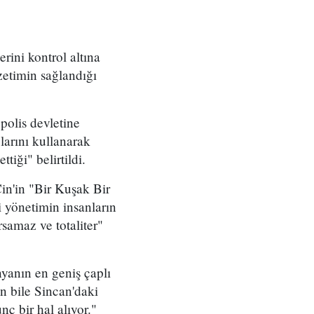
erini kontrol altına
zetimin sağlandığı
polis devletine
larını kullanarak
tiği" belirtildi.
in'in "Bir Kuşak Bir
i yönetimin insanların
samaz ve totaliter"
yanın en geniş çaplı
an bile Sincan'daki
ç bir hal alıyor."