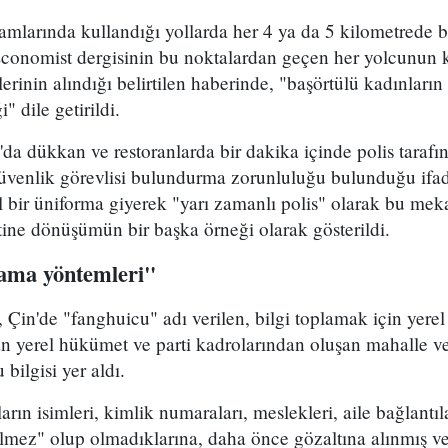
mlarında kullandığı yollarda her 4 ya da 5 kilometrede bi
 Economist dergisinin bu noktalardan geçen her yolcunun 
erinin alındığı belirtilen haberinde, "başörtülü kadınların
i" dile getirildi.
da dükkan ve restoranlarda bir dakika içinde polis tarafın
güvenlik görevlisi bulundurma zorunluluğu bulunduğu ifad
el bir üniforma giyerek "yarı zamanlı polis" olarak bu me
etine dönüşümün bir başka örneği olarak gösterildi.
lama yöntemleri"
Çin'de "fanghuicu" adı verilen, bilgi toplamak için yerel
an yerel hükümet ve parti kadrolarından oluşan mahalle ve
bilgisi yer aldı.
rın isimleri, kimlik numaraları, meslekleri, aile bağlantılar
lmez" olup olmadıklarına, daha önce gözaltına alınmış ve