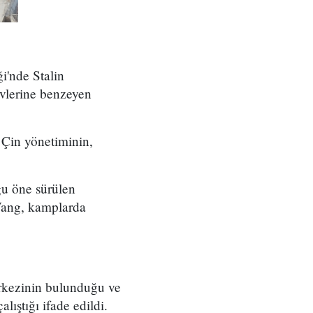
i'nde Stalin
evlerine benzeyen
, Çin yönetiminin,
u öne sürülen
Vang, kamplarda
erkezinin bulunduğu ve
ıştığı ifade edildi.