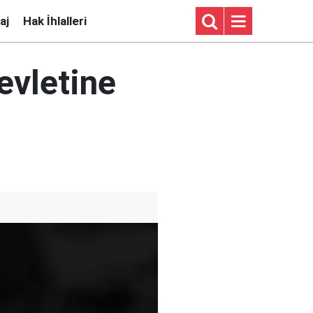
aj
Hak İhlalleri
evletine