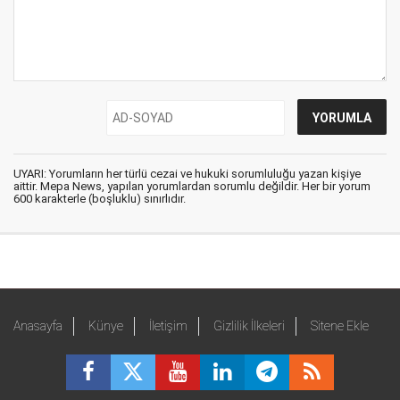
UYARI: Yorumların her türlü cezai ve hukuki sorumluluğu yazan kişiye
aittir. Mepa News, yapılan yorumlardan sorumlu değildir. Her bir yorum
600 karakterle (boşluklu) sınırlıdır.
Anasayfa
Künye
İletişim
Gizlilik İlkeleri
Sitene Ekle