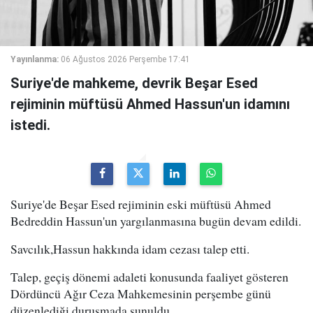
Yayınlanma:
06 Ağustos 2026 Perşembe 17:41
Suriye'de mahkeme, devrik Beşar Esed
rejiminin müftüsü Ahmed Hassun'un idamını
istedi.
Suriye'de Beşar Esed rejiminin eski müftüsü Ahmed
Bedreddin Hassun'un yargılanmasına bugün devam edildi.
Savcılık,Hassun hakkında idam cezası talep etti.
Talep, geçiş dönemi adaleti konusunda faaliyet gösteren
Dördüncü Ağır Ceza Mahkemesinin perşembe günü
düzenlediği duruşmada sunuldu.