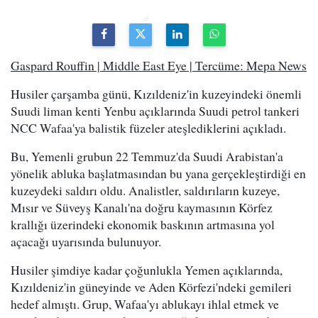
Gaspard Rouffin | Middle East Eye | Tercüme: Mepa News
Husiler çarşamba günü, Kızıldeniz'in kuzeyindeki önemli
Suudi liman kenti Yenbu açıklarında Suudi petrol tankeri
NCC Wafaa'ya balistik füzeler ateşlediklerini açıkladı.
Bu, Yemenli grubun 22 Temmuz'da Suudi Arabistan'a
yönelik abluka başlatmasından bu yana gerçekleştirdiği en
kuzeydeki saldırı oldu. Analistler, saldırıların kuzeye,
Mısır ve Süveyş Kanalı'na doğru kaymasının Körfez
krallığı üzerindeki ekonomik baskının artmasına yol
açacağı uyarısında bulunuyor.
Husiler şimdiye kadar çoğunlukla Yemen açıklarında,
Kızıldeniz'in güneyinde ve Aden Körfezi'ndeki gemileri
hedef almıştı. Grup, Wafaa'yı ablukayı ihlal etmek ve