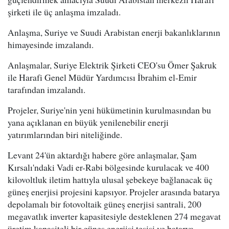
şirketi ile üç anlaşma imzaladı.
Anlaşma, Suriye ve Suudi Arabistan enerji bakanlıklarının
himayesinde imzalandı.
Anlaşmalar, Suriye Elektrik Şirketi CEO'su Ömer Şakruk
ile Harafi Genel Müdür Yardımcısı İbrahim el-Emir
tarafından imzalandı.
Projeler, Suriye'nin yeni hükümetinin kurulmasından bu
yana açıklanan en büyük yenilenebilir enerji
yatırımlarından biri niteliğinde.
Levant 24'ün aktardığı habere göre anlaşmalar, Şam
Kırsalı'ndaki Vadi er-Rabi bölgesinde kurulacak ve 400
kilovoltluk iletim hattıyla ulusal şebekeye bağlanacak üç
güneş enerjisi projesini kapsıyor. Projeler arasında batarya
depolamalı bir fotovoltaik güneş enerjisi santrali, 200
megavatlık inverter kapasitesiyle desteklenen 274 megavat
üretim kapasiteli bir güneş enerjisi tesisi ve batarya