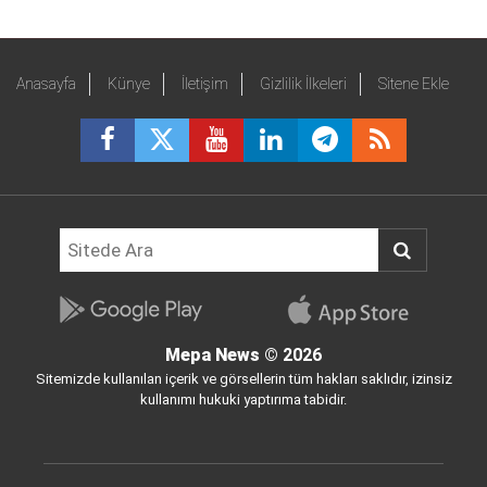
Anasayfa
Künye
İletişim
Gizlilik İlkeleri
Sitene Ekle
Mepa News
© 2026
Sitemizde kullanılan içerik ve görsellerin tüm hakları saklıdır, izinsiz
kullanımı hukuki yaptırıma tabidir.