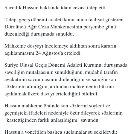
Savcılık,Hassun hakkında idam cezası talep etti.
Talep, geçiş dönemi adaleti konusunda faaliyet gösteren
Dördüncü Ağır Ceza Mahkemesinin perşembe günü
düzenlediği duruşmada sunuldu.
Mahkeme dosyayı incelemeye aldıktan sonra kararın
açıklanmasını 24 Ağustos'a erteledi.
Suriye Ulusal Geçiş Dönemi Adaleti Kurumu, duruşmada
savcılığın mütalaasının sunulduğunu, müdahil tarafın
avukatının savunmasının dinlendiğini ve sanığın son
sözlerinin alındığını, ardından mahkemenin hükmü
açıklamak üzere davayı ertelediğini bildirdi.
Hassun mahkeme önünde son sözlerini söyledi ve
geçmişteki ifadeleri nedeniyle özür dileyerek sözlerinin
"kastettiğinden farklı anlaşıldığını" savundu.
Hassun'a yöneltilen başlıca suçlamalar şu şekildeydi: