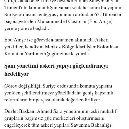
Çiftçi, daha önce Türkiye destekli Sultan Süleyman Şah
Tümeni'nin komutanlığını yapan ve daha sonra bu yapının
Suriye ordusuna entegrasyonunun ardından 62. Tümen'in
başına getirilen Muhammed el Casim'in (Ebu Amşe)
yerine göreve başladı.
Ebu Amşe ise görevden tamamen alınmadı. Askeri
yetkililer, kendisini Merkez Bölge İdari İşler Kolordusu
Komutan Yardımcılığı görevine kaydırdı.
Şam yönetimi askeri yapıyı güçlendirmeyi
hedefliyor
Görev değişikliği, Suriye ordusunda komuta yapısını
yeniden şekillendirmeye yönelik daha geniş kapsamlı
reformların bir parçası olarak değerlendiriliyor.
Devlet Başkanı Ahmed Şara yönetiminin, eski muhalif
grupların bağımsız güç merkezleri oluşturmasını
engelleyerek tüm askeri yapıları Savunma Bakanlığı