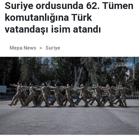
Suriye ordusunda 62. Tümen
komutanlığına Türk
vatandaşı isim atandı
Mepa News
>
Suriye