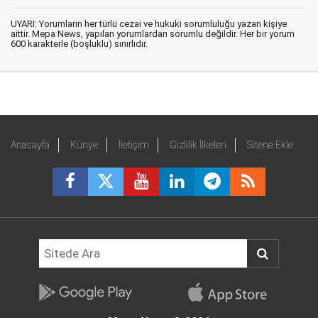
UYARI: Yorumların her türlü cezai ve hukuki sorumluluğu yazan kişiye
aittir. Mepa News, yapılan yorumlardan sorumlu değildir. Her bir yorum
600 karakterle (boşluklu) sınırlıdır.
Anasayfa
Künye
İletişim
Gizlilik İlkeleri
Sitene Ekle