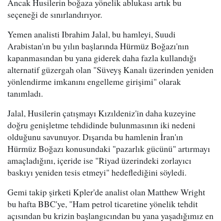
Ancak Husilerin boğaza yönelik ablukası artık bu
seçeneği de sınırlandırıyor.
Yemen analisti Ibrahim Jalal, bu hamleyi, Suudi
Arabistan'ın bu yılın başlarında Hürmüz Boğazı'nın
kapanmasından bu yana giderek daha fazla kullandığı
alternatif güzergah olan "Süveyş Kanalı üzerinden yeniden
yönlendirme imkanını engelleme girişimi" olarak
tanımladı.
Jalal, Husilerin çatışmayı Kızıldeniz'in daha kuzeyine
doğru genişletme tehdidinde bulunmasının iki nedeni
olduğunu savunuyor. Dışarıda bu hamlenin İran'ın
Hürmüz Boğazı konusundaki "pazarlık gücünü" artırmayı
amaçladığını, içeride ise "Riyad üzerindeki zorlayıcı
baskıyı yeniden tesis etmeyi" hedeflediğini söyledi.
Gemi takip şirketi Kpler'de analist olan Matthew Wright
bu hafta BBC'ye, "Ham petrol ticaretine yönelik tehdit
açısından bu krizin başlangıcından bu yana yaşadığımız en