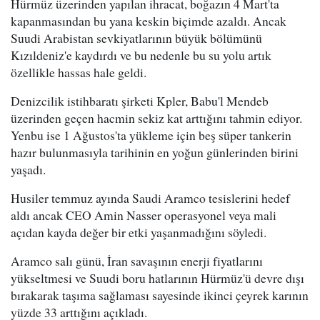
Hürmüz üzerinden yapılan ihracat, boğazın 4 Mart'ta
kapanmasından bu yana keskin biçimde azaldı. Ancak
Suudi Arabistan sevkiyatlarının büyük bölümünü
Kızıldeniz'e kaydırdı ve bu nedenle bu su yolu artık
özellikle hassas hale geldi.
Denizcilik istihbaratı şirketi Kpler, Babu'l Mendeb
üzerinden geçen hacmin sekiz kat arttığını tahmin ediyor.
Yenbu ise 1 Ağustos'ta yükleme için beş süper tankerin
hazır bulunmasıyla tarihinin en yoğun günlerinden birini
yaşadı.
Husiler temmuz ayında Saudi Aramco tesislerini hedef
aldı ancak CEO Amin Nasser operasyonel veya mali
açıdan kayda değer bir etki yaşanmadığını söyledi.
Aramco salı günü, İran savaşının enerji fiyatlarını
yükseltmesi ve Suudi boru hatlarının Hürmüz'ü devre dışı
bırakarak taşıma sağlaması sayesinde ikinci çeyrek karının
yüzde 33 arttığını açıkladı.