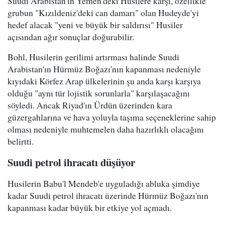
Suudi Arabistan'ın Yemen'deki Husilere karşı, özellikle
grubun "Kızıldeniz'deki can damarı" olan Hudeyde'yi
hedef alacak "yeni ve büyük bir saldırısı" Husiler
açısından ağır sonuçlar doğurabilir.
Bohl, Husilerin gerilimi artırması halinde Suudi
Arabistan'ın Hürmüz Boğazı'nın kapanması nedeniyle
kıyıdaki Körfez Arap ülkelerinin şu anda karşı karşıya
olduğu "aynı tür lojistik sorunlarla" karşılaşacağını
söyledi. Ancak Riyad'ın Ürdün üzerinden kara
güzergahlarına ve hava yoluyla taşıma seçeneklerine sahip
olması nedeniyle muhtemelen daha hazırlıklı olacağını
belirtti.
Suudi petrol ihracatı düşüyor
Husilerin Babu'l Mendeb'e uyguladığı abluka şimdiye
kadar Suudi petrol ihracatı üzerinde Hürmüz Boğazı'nın
kapanması kadar büyük bir etkiye yol açmadı.