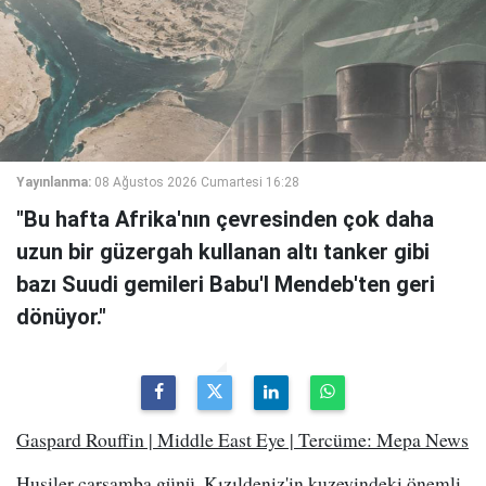
Yayınlanma:
08 Ağustos 2026 Cumartesi 16:28
"Bu hafta Afrika'nın çevresinden çok daha
uzun bir güzergah kullanan altı tanker gibi
bazı Suudi gemileri Babu'l Mendeb'ten geri
dönüyor."
Gaspard Rouffin | Middle East Eye | Tercüme: Mepa News
Husiler çarşamba günü, Kızıldeniz'in kuzeyindeki önemli