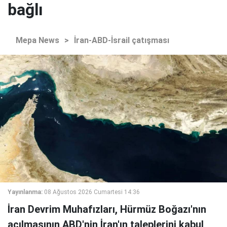
bağlı
Mepa News
>
İran-ABD-İsrail çatışması
Yayınlanma:
08 Ağustos 2026 Cumartesi 14:36
İran Devrim Muhafızları, Hürmüz Boğazı'nın
açılmasının ABD'nin İran'ın taleplerini kabul