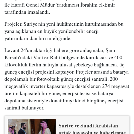
ile Harafi Genel Müdür Yardımcısı İbrahim el-Emir
tarafından imzalandı.
Projeler, Suriye'nin yeni hükümetinin kurulmasından bu
yana açıklanan en büyük yenilenebilir enerji
yatırımlarından biri niteliğinde.
Levant 24'ün aktardığı habere göre anlaşmalar, Şam
Kırsalı'ndaki Vadi er-Rabi bölgesinde kurulacak ve 400
kilovoltluk iletim hattıyla ulusal şebekeye bağlanacak üç
güneş enerjisi projesini kapsıyor. Projeler arasında batarya
depolamalı bir fotovoltaik güneş enerjisi santrali, 200
megavatlık inverter kapasitesiyle desteklenen 274 megavat
üretim kapasiteli bir güneş enerjisi tesisi ve batarya
depolama sistemiyle donatılmış ikinci bir güneş enerjisi
santrali bulunuyor.
Suriye ve Suudi Arabistan
ortak havayolu ve haberleşme