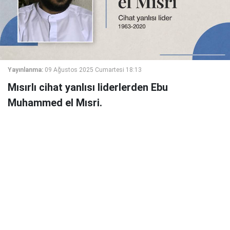
Yayınlanma:
09 Ağustos 2025 Cumartesi 18:13
Mısırlı cihat yanlısı liderlerden Ebu
Muhammed el Mısri.
Ebu Muhammed el Mısri, gerçek ismiyle Abdullah
Ahmed Abdullah el Elfi, Haziran 1963 tarihinde Mısır'ın
kuzeyindeki Garbiye ilinde dünyaya geldi.
Gençlik yıllarında Mısır'a İslami ve cihat yanlısı akımların
faaliyetleri zirveye ulaşmış durumdaydı. Kendisi de bu