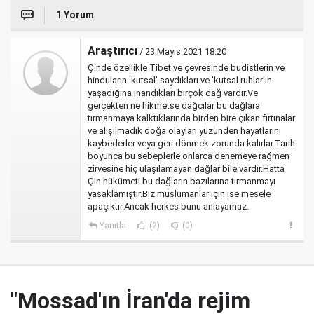
1 Yorum
Araştırıcı
/ 23 Mayıs 2021 18:20
Çinde özellikle Tibet ve çevresinde budistlerin ve
hinduların 'kutsal' saydıkları ve 'kutsal ruhlar'ın
yaşadığına inandıkları birçok dağ vardır.Ve
gerçekten ne hikmetse dağcılar bu dağlara
tırmanmaya kalktıklarında birden bire çıkan fırtınalar
ve alışılmadık doğa olayları yüzünden hayatlarını
kaybederler veya geri dönmek zorunda kalırlar.Tarih
boyunca bu sebeplerle onlarca denemeye rağmen
zirvesine hiç ulaşılamayan dağlar bile vardır.Hatta
Çin hükümeti bu dağların bazılarına tırmanmayı
yasaklamıştır.Biz müslümanlar için ise mesele
apaçıktır.Ancak herkes bunu anlayamaz.
Yanıtla
(2)
(0)
"Mossad'ın İran'da rejim