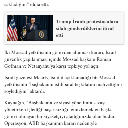
sakladığını" iddia etti.
Trump İranlı protestoculara
silah gönderdiklerini itiraf
etti
İki Mossad yetkilisinin görevden alınması kararı, İsrail
güvenlik yapılanması içinde Mossad başkanı Roman
Gofman ve Netanyahu'ya karşı tepkiye yol açtı.
İsrail gazetesi Maariv, ismini açıklamadığı bir Mossad
yetkilisinin "başbakanın istihbarat teşkilatını mahvettiğini
söylediğini" aktardı.
Kaynağın, "Başbakanın ve siyasi yönetimin savaşı
yönetirken işlediği başarısızlığı temizlemekten başka
görevi olmayan bir siyasetçiyi atadığınızda olan budur.
Operasyon, ABD başkanının kararı nedeniyle