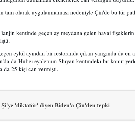
in tam olarak uygulanmaması nedeniyle Çin'de bu tür patl
ianjin kentinde geçen ay meydana gelen havai fişekleri
üştü.
çen eylül ayından bir restoranda çıkan yangında da en a
an'da da Hubei eyaletinin Shiyan kentindeki bir konut ye
 da 25 kişi can vermişti.
Şi'ye 'diktatör' diyen Biden'a Çin'den tepki