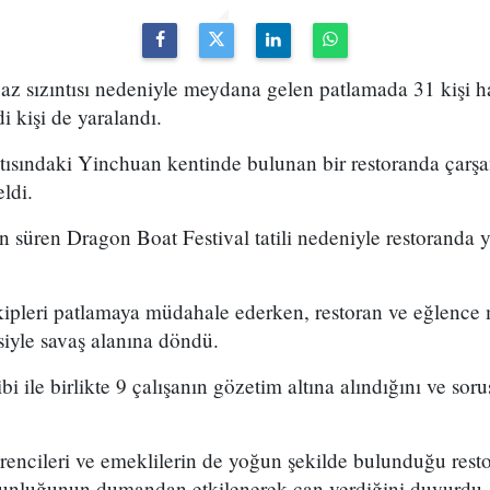
gaz sızıntısı nedeniyle meydana gelen patlamada 31 kişi ha
di kişi de yaralandı.
tısındaki Yinchuan kentinde bulunan bir restoranda çar
eldi.
 süren Dragon Boat Festival tatili nedeniyle restoranda 
ekipleri patlamaya müdahale ederken, restoran ve eğlence
siyle savaş alanına döndü.
hibi ile birlikte 9 çalışanın gözetim altına alındığını ve s
rencileri ve emeklilerin de yoğun şekilde bulunduğu rest
oğunluğunun dumandan etkilenerek can verdiğini duyur