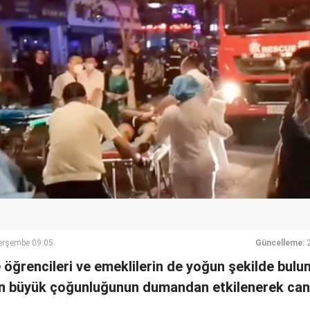
erşembe 09:05
Güncelleme:
e öğrencileri ve emeklilerin de yoğun şekilde bul
rin büyük çoğunluğunun dumandan etkilenerek can 