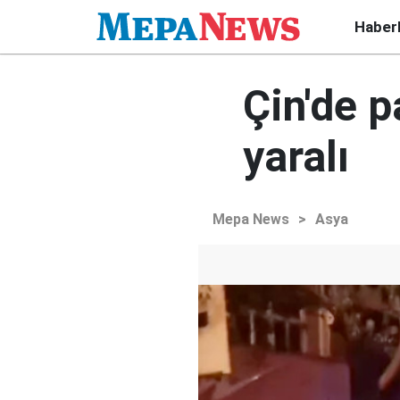
Haber
Çin'de p
yaralı
Mepa News
>
Asya