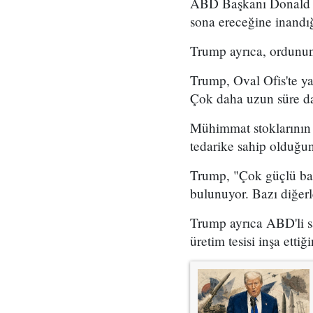
ABD Başkanı Donald Tr
sona ereceğine inandığ
Trump ayrıca, ordunun 
Trump, Oval Ofis'te y
Çok daha uzun süre d
Mühimmat stoklarının d
tedarike sahip olduğunu
Trump, "Çok güçlü bazı
bulunuyor. Bazı diğerl
Trump ayrıca ABD'li sa
üretim tesisi inşa ettiği