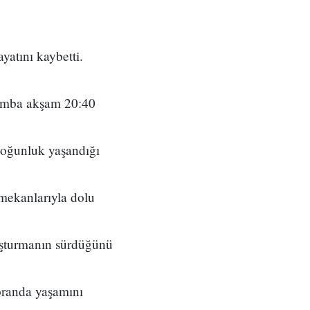
yatını kaybetti.
şamba akşam 20:40
yoğunluk yaşandığı
 mekanlarıyla dolu
oruşturmanın sürdüğünü
oranda yaşamını
du.