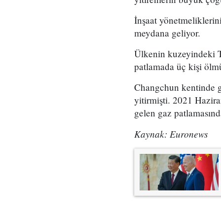
İnşaat yönetmeliklerin
meydana geliyor.
Ülkenin kuzeyindeki T
patlamada üç kişi ölm
Changchun kentinde ge
yitirmişti. 2021 Hazir
gelen gaz patlamasında
Kaynak: Euronews