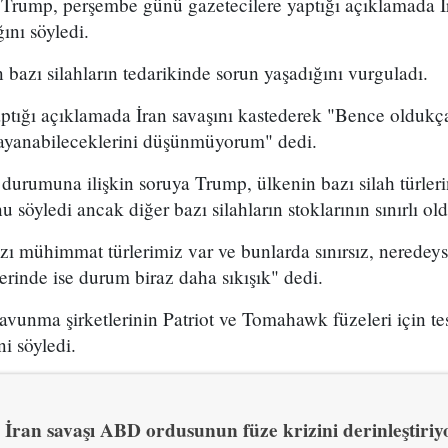
ump, perşembe günü gazetecilere yaptığı açıklamada İr
ını söyledi.
bazı silahların tedarikinde sorun yaşadığını vurguladı.
aptığı açıklamada İran savaşını kastederek "Bence oldukç
ayanabileceklerini düşünmüyorum" dedi.
urumuna ilişkin soruya Trump, ülkenin bazı silah türleri
 söyledi ancak diğer bazı silahların stoklarının sınırlı ol
 mühimmat türlerimiz var ve bunlarda sınırsız, neredeyse
erinde ise durum biraz daha sıkışık" dedi.
vunma şirketlerinin Patriot ve Tomahawk füzeleri için tes
ni söyledi.
İran savaşı ABD ordusunun füze krizini derinleştiriy