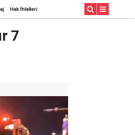
aj
Hak İhlalleri
ır 7