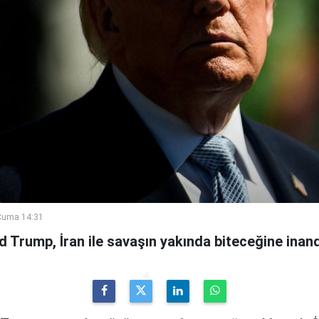
Cuma 14:31
Trump, İran ile savaşın yakında biteceğine inandı