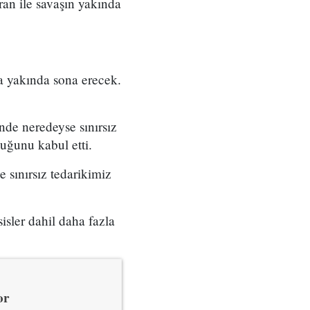
an ile savaşın yakında
a yakında sona erecek.
nde neredeyse sınırsız
duğunu kabul etti.
 sınırsız tedarikimiz
isler dahil daha fazla
or