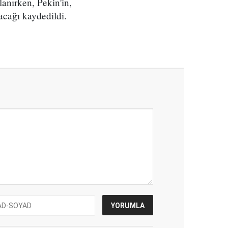
lanırken, Pekin'in,
acağı kaydedildi.