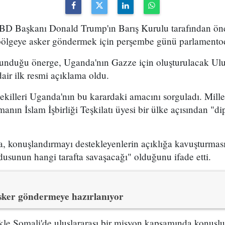
 Başkanı Donald Trump'ın Barış Kurulu tarafından öner
bölgeye asker göndermek için perşembe günü parlamentod
nduğu önerge, Uganda'nın Gazze için oluşturulacak Ulusl
air ilk resmi açıklama oldu.
ekilleri Uganda'nın bu karardaki amacını sorguladı. Mille
anın İslam İşbirliği Teşkilatı üyesi bir ülke açısından "di
, konuşlandırmayı destekleyenlerin açıklığa kavuşturma
usunun hangi tarafta savaşacağı" olduğunu ifade etti.
ker göndermeye hazırlanıyor
kle Somali'de uluslararası bir misyon kapsamında konuşlu