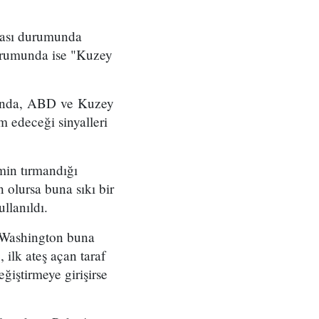
lması durumunda
durumunda ise "Kuzey
ısında, ABD ve Kuzey
m edeceği sinyalleri
min tırmandığı
 olursa buna sıkı bir
ullanıldı.
a Washington buna
ilk ateş açan taraf
ğiştirmeye girişirse