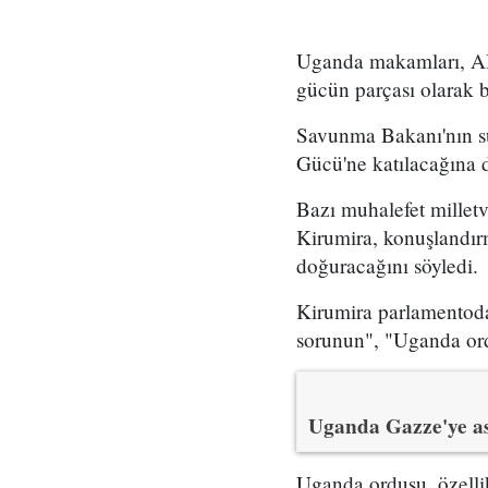
Uganda makamları, ABD
gücün parçası olarak 
Savunma Bakanı'nın su
Gücü'ne katılacağına d
Bazı muhalefet milletv
Kirumira, konuşlandırm
doğuracağını söyledi.
Kirumira parlamentoda
sorunun", "Uganda ord
Uganda Gazze'ye as
Uganda ordusu, özelli