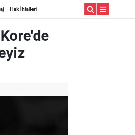
aj
Hak İhlalleri
 Kore'de
eyiz