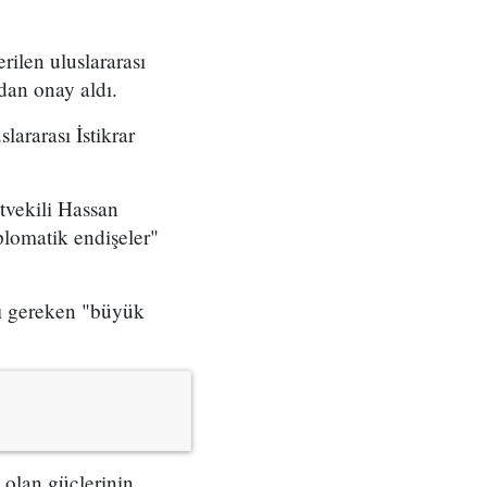
ilen uluslararası
an onay aldı.
ararası İstikrar
tvekili Hassan
plomatik endişeler"
sı gereken "büyük
 olan güçlerinin