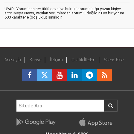
UYARI: Yorumların her türlü cezai ve hukuki sorumluluğu yazan kişiye
aittir. Mepa News, yapılan yorumlardan sorumlu değildir. Her bir yorum
600 karakterle (boşluklu) sınırlıdır.
Anasayfa
Künye
İletişim
Gizlilik İlkeleri
Sitene Ekle