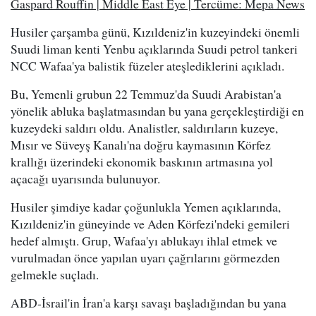
Gaspard Rouffin | Middle East Eye | Tercüme: Mepa News
Husiler çarşamba günü, Kızıldeniz'in kuzeyindeki önemli
Suudi liman kenti Yenbu açıklarında Suudi petrol tankeri
NCC Wafaa'ya balistik füzeler ateşlediklerini açıkladı.
Bu, Yemenli grubun 22 Temmuz'da Suudi Arabistan'a
yönelik abluka başlatmasından bu yana gerçekleştirdiği en
kuzeydeki saldırı oldu. Analistler, saldırıların kuzeye,
Mısır ve Süveyş Kanalı'na doğru kaymasının Körfez
krallığı üzerindeki ekonomik baskının artmasına yol
açacağı uyarısında bulunuyor.
Husiler şimdiye kadar çoğunlukla Yemen açıklarında,
Kızıldeniz'in güneyinde ve Aden Körfezi'ndeki gemileri
hedef almıştı. Grup, Wafaa'yı ablukayı ihlal etmek ve
vurulmadan önce yapılan uyarı çağrılarını görmezden
gelmekle suçladı.
ABD-İsrail'in İran'a karşı savaşı başladığından bu yana