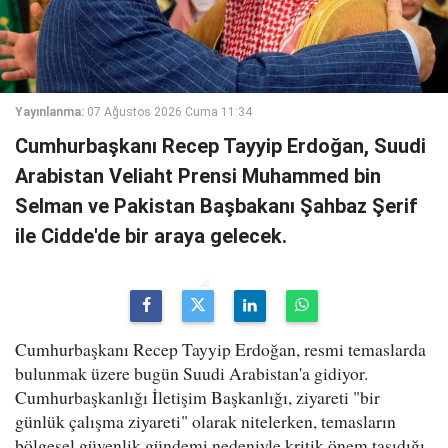
Yayınlanma:
07 Ağustos 2026 Cuma 11:34
Cumhurbaşkanı Recep Tayyip Erdoğan, Suudi
Arabistan Veliaht Prensi Muhammed bin
Selman ve Pakistan Başbakanı Şahbaz Şerif
ile Cidde'de bir araya gelecek.
Cumhurbaşkanı Recep Tayyip Erdoğan, resmi temaslarda
bulunmak üzere bugün Suudi Arabistan'a gidiyor.
Cumhurbaşkanlığı İletişim Başkanlığı, ziyareti "bir
günlük çalışma ziyareti" olarak nitelerken, temasların
bölgesel güvenlik gündemi nedeniyle kritik önem taşıdığı