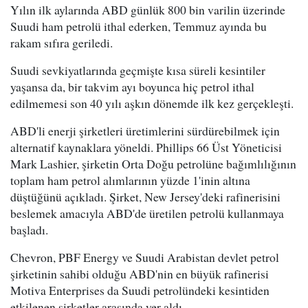
Yılın ilk aylarında ABD günlük 800 bin varilin üzerinde
Suudi ham petrolü ithal ederken, Temmuz ayında bu
rakam sıfıra geriledi.
Suudi sevkiyatlarında geçmişte kısa süreli kesintiler
yaşansa da, bir takvim ayı boyunca hiç petrol ithal
edilmemesi son 40 yılı aşkın dönemde ilk kez gerçekleşti.
ABD'li enerji şirketleri üretimlerini sürdürebilmek için
alternatif kaynaklara yöneldi. Phillips 66 Üst Yöneticisi
Mark Lashier, şirketin Orta Doğu petrolüne bağımlılığının
toplam ham petrol alımlarının yüzde 1'inin altına
düştüğünü açıkladı. Şirket, New Jersey'deki rafinerisini
beslemek amacıyla ABD'de üretilen petrolü kullanmaya
başladı.
Chevron, PBF Energy ve Suudi Arabistan devlet petrol
şirketinin sahibi olduğu ABD'nin en büyük rafinerisi
Motiva Enterprises da Suudi petrolündeki kesintiden
etkilenen şirketler arasında yer aldı.