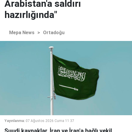
Arabistan'a saldırı
hazırlığında"
Mepa News
>
Ortadoğu
Yayınlanma:
07 Ağustos 2026 Cuma 11:37
Suudi kaynaklar, İran ve İran'a bağlı vekil