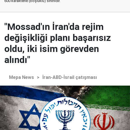
600 karakterle (boşluklu) sınırlıdır.
"Mossad'ın İran'da rejim
değişikliği planı başarısız
oldu, iki isim görevden
alındı"
Mepa News
>
İran-ABD-İsrail çatışması