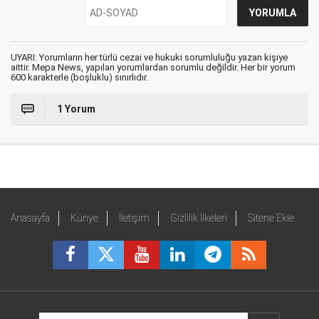
UYARI: Yorumların her türlü cezai ve hukuki sorumluluğu yazan kişiye
aittir. Mepa News, yapılan yorumlardan sorumlu değildir. Her bir yorum
600 karakterle (boşluklu) sınırlıdır.
1 Yorum
Anasayfa
Künye
İletişim
Gizlilik İlkeleri
Sitene Ekle