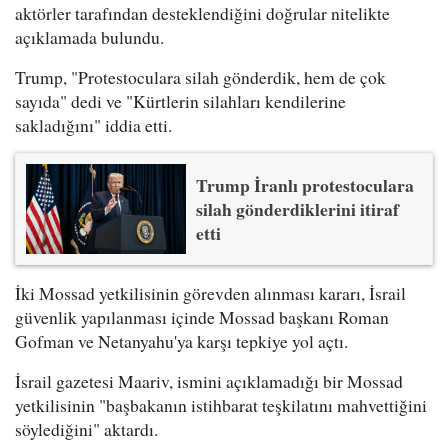
aktörler tarafından desteklendiğini doğrular nitelikte
açıklamada bulundu.
Trump, "Protestoculara silah gönderdik, hem de çok
sayıda" dedi ve "Kürtlerin silahları kendilerine
sakladığını" iddia etti.
Trump İranlı protestoculara
silah gönderdiklerini itiraf
etti
İki Mossad yetkilisinin görevden alınması kararı, İsrail
güvenlik yapılanması içinde Mossad başkanı Roman
Gofman ve Netanyahu'ya karşı tepkiye yol açtı.
İsrail gazetesi Maariv, ismini açıklamadığı bir Mossad
yetkilisinin "başbakanın istihbarat teşkilatını mahvettiğini
söylediğini" aktardı.