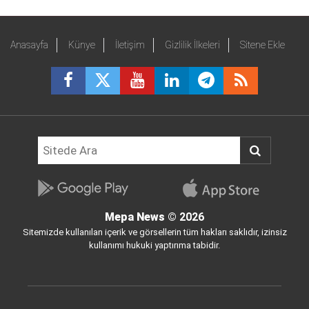
Anasayfa
Künye
İletişim
Gizlilik İlkeleri
Sitene Ekle
Mepa News
© 2026
Sitemizde kullanılan içerik ve görsellerin tüm hakları saklıdır, izinsiz
kullanımı hukuki yaptırıma tabidir.