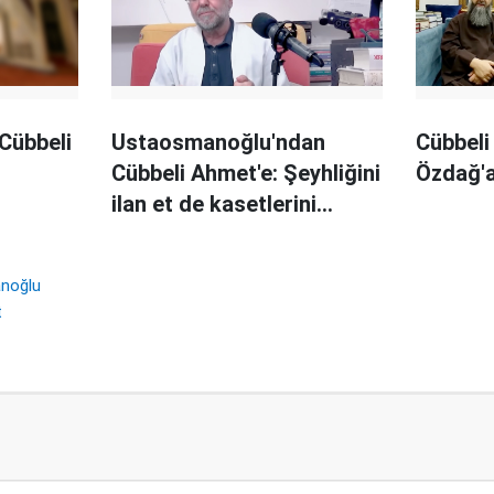
Cübbeli
Ustaosmanoğlu'ndan
Cübbeli
Cübbeli Ahmet'e: Şeyhliğini
Özdağ'
ilan et de kasetlerini
patlatalım
noğlu
t