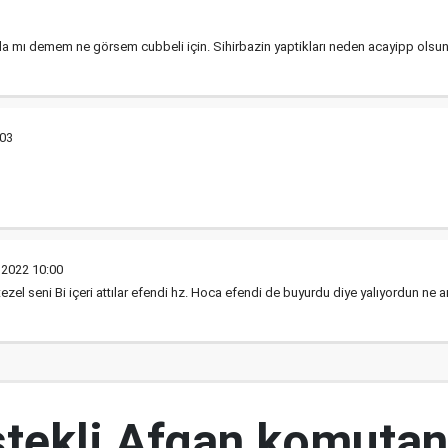
 mı demem ne görsem cubbeli için. Sihirbazin yaptikları neden acayipp olsun 
03
2022 10:00
el seni Bi içeri attılar efendi hz. Hoca efendi de buyurdu diye yalıyordun ne a
tekli Afgan komutan