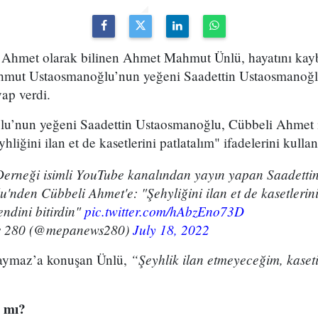
hmet olarak bilinen Ahmet Mahmut Ünlü, hayatını kay
ahmut Ustaosmanoğlu’nun yeğeni Saadettin Ustaosmanoğl
vap verdi.
nun yeğeni Saadettin Ustaosmanoğlu, Cübbeli Ahmet ile 
liğini ilan et de kasetlerini patlatalım" ifadelerini kullan
erneği isimli YouTube kanalından yayın yapan Saadetti
nden Cübbeli Ahmet'e: "Şehyliğini ilan et de kasetlerini
kendini bitirdin"
pic.twitter.com/hAbzEno73D
 280 (@mepanews280)
July 18, 2022
“Şeyhlik ilan etmeyeceğim, kaset
aymaz’a konuşan Ünlü,
r mı?