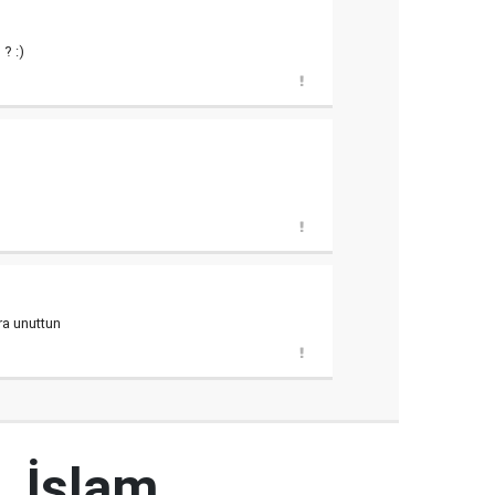
? :)
ra unuttun
, İslam