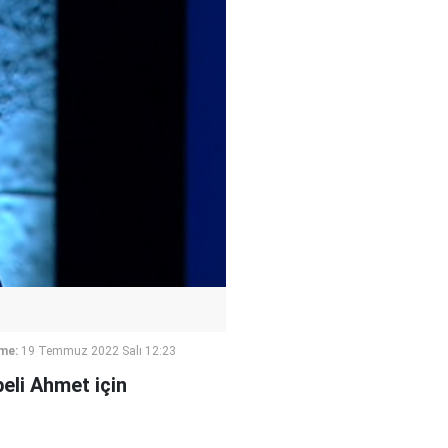
me:
19 Temmuz 2022 Salı 12:23
li Ahmet için