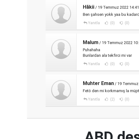
Hākii
/ 19 Temmuz 2022 14:41
Ben şahsen yokk yaa bu kadarda
Yanıtla
(0)
(0)
Malum
/ 19 Temmuz 2022 10:
Puhahaha
Bunlardan ala tekfirci mi var
Yanıtla
(0)
(0)
Muhter Eman
/ 19 Temmuz 
Fetö den mi korkmamış la müptez
Yanıtla
(2)
(0)
ABD des