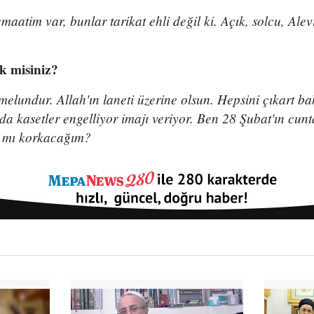
atim var, bunlar tarikat ehli değil ki. Açık, solcu, Alevi
k misiniz?
elundur. Allah'ın laneti üzerine olsun. Hepsini çıkart b
da kasetler engelliyor imajı veriyor. Ben 28 Şubat'ın cu
 mı korkacağım?