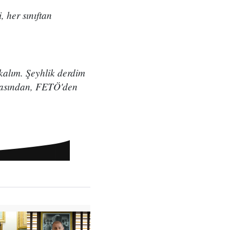
, her sınıftan
akalım. Şeyhlik derdim
ntasından, FETÖ'den