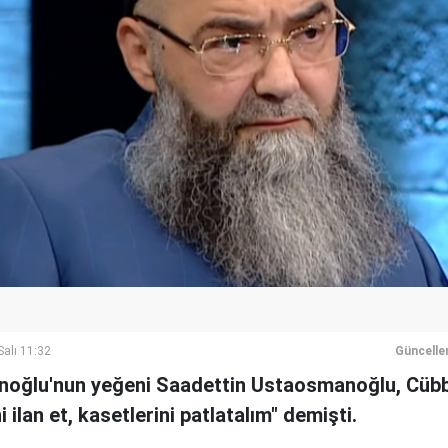
alı 11:32
Güncelle
ğlu'nun yeğeni Saadettin Ustaosmanoğlu, Cübbe
 ilan et, kasetlerini patlatalım" demişti.