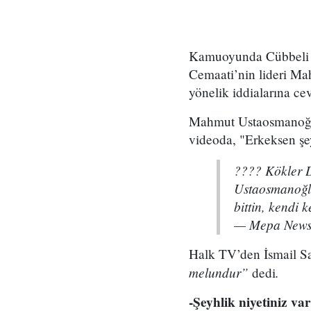
Kamuoyunda Cübbeli A
Cemaati’nin lideri M
yönelik iddialarına ce
Mahmut Ustaosmanoğlu’
videoda, "Erkeksen şeyh
???? Kökler D
Ustaosmanoğlu'
bittin, kendi 
— Mepa News
Halk TV’den İsmail S
melundur”
.
dedi
-Şeyhlik niyetiniz va