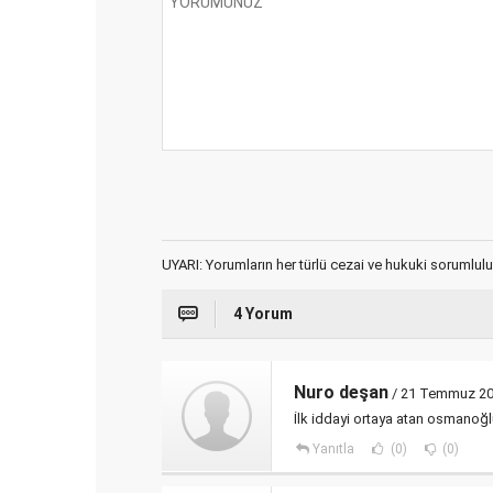
UYARI: Yorumların her türlü cezai ve hukuki sorumlulu
4 Yorum
Nuro deşan
/ 21 Temmuz 20
İlk iddayi ortaya atan osmanoğl
Yanıtla
(0)
(0)