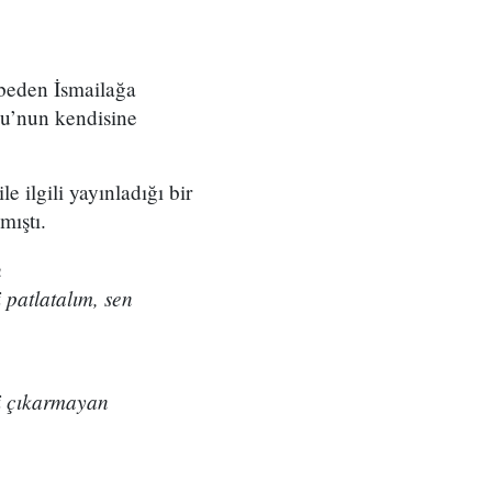
beden İsmailağa
u’nun kendisine
ilgili yayınladığı bir
mıştı.
n
 patlatalım, sen
i çıkarmayan