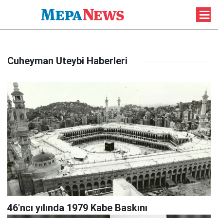
Cuheyman Uteybi Haberleri
46'ncı yılında 1979 Kabe Baskını