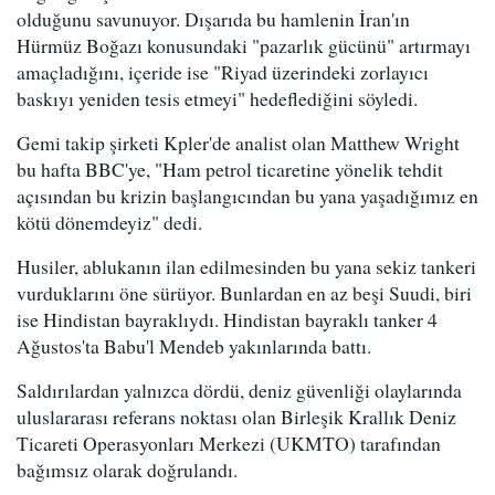
olduğunu savunuyor. Dışarıda bu hamlenin İran'ın
Hürmüz Boğazı konusundaki "pazarlık gücünü" artırmayı
amaçladığını, içeride ise "Riyad üzerindeki zorlayıcı
baskıyı yeniden tesis etmeyi" hedeflediğini söyledi.
Gemi takip şirketi Kpler'de analist olan Matthew Wright
bu hafta BBC'ye, "Ham petrol ticaretine yönelik tehdit
açısından bu krizin başlangıcından bu yana yaşadığımız en
kötü dönemdeyiz" dedi.
Husiler, ablukanın ilan edilmesinden bu yana sekiz tankeri
vurduklarını öne sürüyor. Bunlardan en az beşi Suudi, biri
ise Hindistan bayraklıydı. Hindistan bayraklı tanker 4
Ağustos'ta Babu'l Mendeb yakınlarında battı.
Saldırılardan yalnızca dördü, deniz güvenliği olaylarında
uluslararası referans noktası olan Birleşik Krallık Deniz
Ticareti Operasyonları Merkezi (UKMTO) tarafından
bağımsız olarak doğrulandı.