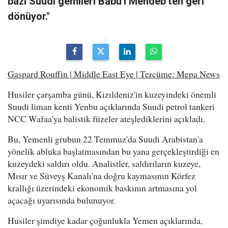
bazı Suudi gemileri Babu'l Mendeb'ten geri
dönüyor."
Gaspard Rouffin | Middle East Eye | Tercüme: Mepa News
Husiler çarşamba günü, Kızıldeniz'in kuzeyindeki önemli
Suudi liman kenti Yenbu açıklarında Suudi petrol tankeri
NCC Wafaa'ya balistik füzeler ateşlediklerini açıkladı.
Bu, Yemenli grubun 22 Temmuz'da Suudi Arabistan'a
yönelik abluka başlatmasından bu yana gerçekleştirdiği en
kuzeydeki saldırı oldu. Analistler, saldırıların kuzeye,
Mısır ve Süveyş Kanalı'na doğru kaymasının Körfez
krallığı üzerindeki ekonomik baskının artmasına yol
açacağı uyarısında bulunuyor.
Husiler şimdiye kadar çoğunlukla Yemen açıklarında,