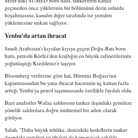
Mısır'daki SUMED boru hattı, tankerlerin kanalı
geçmeden önce yüklerinin bir bölümünü derin sularda
boşaltmasına, kanalın diğer tarafında ise yeniden
yüklemesine imkan sağlıyor.
Yenbu'da artan ihracat
Suudi Arabistan'ı kıyıdan kıyıya geçen Doğu-Batı boru
hattı, petrolü Körfez'den krallığın en büyük rafinerilerinin
yoğunlaştığı Kızıldeniz'e taşıyor.
Bloomberg verilerine göre hat, Hürmüz Boğazı'nın
kapanmasından bu yana ihracat hacminin üç kattan fazla
arttığı Yenbu'ya petrol taşınmasında özellikle faydalı oldu.
Bazı analistler Wafaa saldırısını tanker dışındaki gemilere
yönelik saldırılara doğru muhtemel bir adım olarak
görüyor.
Salah, "Daha büyük tehlike, denizdeki hedeflerin tanker
dışındaki gemileri ve ithalatı da kapsayacak şekilde