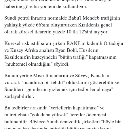
haberine göre bu yöntem de kullanılıyor.
Suudi petrol ihracatı normalde Babu'l Mendeb trafiğinin
yaklaşık yüzde 66'sını oluştururken Kızıldeniz genel
olarak küresel ticaretin yüzde 10 ila 12'sini taşıyor.
Küresel risk istihbaratı şirketi RANE'in kıdemli Ortadoğu
ve Kuzey Afrika analisti Ryan Bohl, Husilerin
Kızıldeniz'in kuzeyindeki "bütün trafiği" kapatmasının
"muhtemel olmadığını" söyledi.
Bunun yerine Mısır limanlarını ve Süveyş Kanalı'nı
vurarak "inandırıcı bir tehdit" olduklarını gösterebilir ve
Suudileri "gemilerini gizlemek için tedbirler almaya"
zorlayabilirler.
Bu tedbirler arasında "vericilerin kapatılması" ve
mürettebata "çok daha yüksek" ücretler ödenmesi
bulunabilir. Böylece Suudi denizcilik şirketleri "böyle bir
sonucun beraberinde getirdiği bütün savaş risklerini