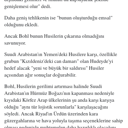
genişlemesi olur" dedi.
Daha geniş tehlikenin ise "bunun oluşturduğu emsal"
olduğunu ekledi.
Ancak Bohl bunun Husilerin çıkarına olmadığını
savunuyor.
Suudi Arabistan'ın Yemen'deki Husilere karşı, özellikle
grubun "Kızıldeniz'deki can damarı" olan Hudeyde'yi
hedef alacak "yeni ve büyük bir saldırısı" Husiler
açısından ağır sonuçlar doğurabilir.
Bohl, Husilerin gerilimi artırması halinde Suudi
Arabistan'ın Hürmüz Boğazı'nın kapanması nedeniyle
kıyıdaki Körfez Arap ülkelerinin şu anda karşı karşıya
olduğu "aynı tür lojistik sorunlarla" karşılaşacağını
söyledi. Ancak Riyad'ın Ürdün üzerinden kara
güzergahlarına ve hava yoluyla taşıma seçeneklerine sahip
olması nedeniyle muhtemelen daha hazırlıklı olacağını