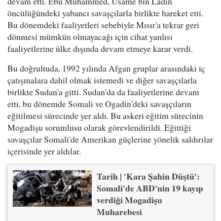
devam etti. Ebu Muhammed, Usame bin Ladin
öncülüğündeki yabancı savaşçılarla birlikte hareket etti.
Bu dönemdeki faaliyetleri sebebiyle Mısır'a tekrar geri
dönmesi mümkün olmayacağı için cihat yanlısı
faaliyetlerine ülke dışında devam etmeye karar verdi.
Bu doğrultuda, 1992 yılında Afgan gruplar arasındaki iç
çatışmalara dahil olmak istemedi ve diğer savaşçılarla
birlikte Sudan'a gitti. Sudan'da da faaliyetlerine devam
etti, bu dönemde Somali ve Ogadin'deki savaşçıların
eğitilmesi sürecinde yer aldı. Bu askeri eğitim sürecinin
Mogadişu sorumlusu olarak görevlendirildi. Eğittiği
savaşçılar Somali'de Amerikan güçlerine yönelik saldırılar
içerisinde yer aldılar.
Tarih | 'Kara Şahin Düştü':
Somali'de ABD'nin 19 kayıp
verdiği Mogadişu
Muharebesi