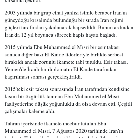
2003 yılında bir grup cihat yanlısı isimle beraber İran'ın
güneydoğu kırsalında bulunduğu bir sırada İran rejimi
güçleri tarafından yakalanarak hapsedildi. Bunun ardından
İran'da 12 yıl boyunca sürecek hapis hayatı başladı.
2015 yılında Ebu Muhammed el Mısri bir esir takası
sonucu diğer bazı El Kaide liderleriyle birlikte serbest
bırakıldı ancak zorunlu ikamete tabi tutuldu. Esir takası,
Yemen'de İranlı bir diplomatın El Kaide tarafından
kaçırılması sonrası gerçekleştirildi.
2015'teki esir takası sonrasında İran tarafından kendisine
kısmi bir özgürlük tanınan Ebu Muhammed el Mısri
faaliyetlerine düşük yoğunluklu da olsa devam etti. Çeşitli
çalışmalar kaleme aldı.
Tahran içerisinde ikamete mecbur tutulan Ebu
Muhammed el Mısri, 7 Ağustos 2020 tarihinde İran'ın
başkenti Tahran'da İsrail istihbarat teşkilatı Mossad