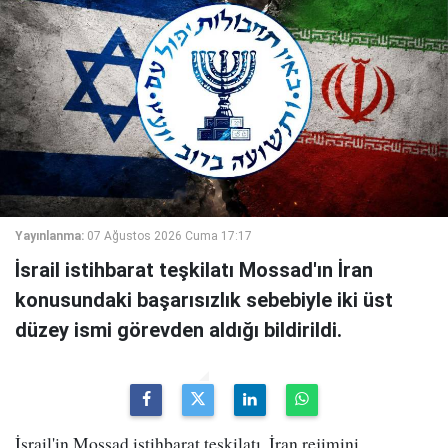
Yayınlanma:
07 Ağustos 2026 Cuma 17:17
İsrail istihbarat teşkilatı Mossad'ın İran
konusundaki başarısızlık sebebiyle iki üst
düzey ismi görevden aldığı bildirildi.
İsrail'in Mossad istihbarat teşkilatı, İran rejimini