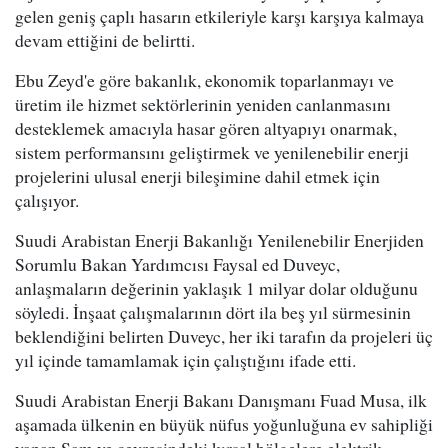
gelen geniş çaplı hasarın etkileriyle karşı karşıya kalmaya
devam ettiğini de belirtti.
Ebu Zeyd'e göre bakanlık, ekonomik toparlanmayı ve
üretim ile hizmet sektörlerinin yeniden canlanmasını
desteklemek amacıyla hasar gören altyapıyı onarmak,
sistem performansını geliştirmek ve yenilenebilir enerji
projelerini ulusal enerji bileşimine dahil etmek için
çalışıyor.
Suudi Arabistan Enerji Bakanlığı Yenilenebilir Enerjiden
Sorumlu Bakan Yardımcısı Faysal ed Duveyc,
anlaşmaların değerinin yaklaşık 1 milyar dolar olduğunu
söyledi. İnşaat çalışmalarının dört ila beş yıl sürmesinin
beklendiğini belirten Duveyc, her iki tarafın da projeleri üç
yıl içinde tamamlamak için çalıştığını ifade etti.
Suudi Arabistan Enerji Bakanı Danışmanı Fuad Musa, ilk
aşamada ülkenin en büyük nüfus yoğunluğuna ev sahipliği
yapan Şam ve çevresindeki kırsal bölgelere elektrik