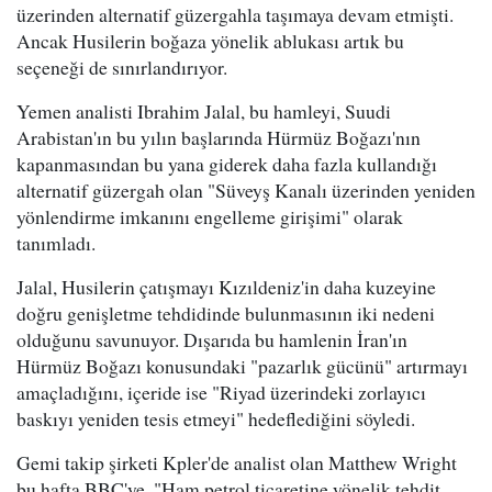
üzerinden alternatif güzergahla taşımaya devam etmişti.
Ancak Husilerin boğaza yönelik ablukası artık bu
seçeneği de sınırlandırıyor.
Yemen analisti Ibrahim Jalal, bu hamleyi, Suudi
Arabistan'ın bu yılın başlarında Hürmüz Boğazı'nın
kapanmasından bu yana giderek daha fazla kullandığı
alternatif güzergah olan "Süveyş Kanalı üzerinden yeniden
yönlendirme imkanını engelleme girişimi" olarak
tanımladı.
Jalal, Husilerin çatışmayı Kızıldeniz'in daha kuzeyine
doğru genişletme tehdidinde bulunmasının iki nedeni
olduğunu savunuyor. Dışarıda bu hamlenin İran'ın
Hürmüz Boğazı konusundaki "pazarlık gücünü" artırmayı
amaçladığını, içeride ise "Riyad üzerindeki zorlayıcı
baskıyı yeniden tesis etmeyi" hedeflediğini söyledi.
Gemi takip şirketi Kpler'de analist olan Matthew Wright
bu hafta BBC'ye, "Ham petrol ticaretine yönelik tehdit