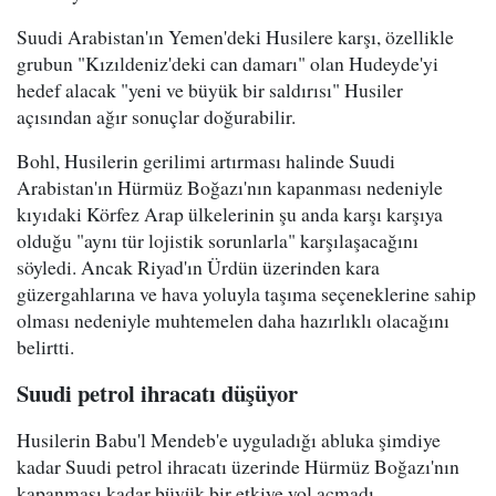
Suudi Arabistan'ın Yemen'deki Husilere karşı, özellikle
grubun "Kızıldeniz'deki can damarı" olan Hudeyde'yi
hedef alacak "yeni ve büyük bir saldırısı" Husiler
açısından ağır sonuçlar doğurabilir.
Bohl, Husilerin gerilimi artırması halinde Suudi
Arabistan'ın Hürmüz Boğazı'nın kapanması nedeniyle
kıyıdaki Körfez Arap ülkelerinin şu anda karşı karşıya
olduğu "aynı tür lojistik sorunlarla" karşılaşacağını
söyledi. Ancak Riyad'ın Ürdün üzerinden kara
güzergahlarına ve hava yoluyla taşıma seçeneklerine sahip
olması nedeniyle muhtemelen daha hazırlıklı olacağını
belirtti.
Suudi petrol ihracatı düşüyor
Husilerin Babu'l Mendeb'e uyguladığı abluka şimdiye
kadar Suudi petrol ihracatı üzerinde Hürmüz Boğazı'nın
kapanması kadar büyük bir etkiye yol açmadı.