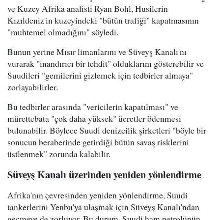
ve Kuzey Afrika analisti Ryan Bohl, Husilerin
Kızıldeniz'in kuzeyindeki "bütün trafiği" kapatmasının
"muhtemel olmadığını" söyledi.
Bunun yerine Mısır limanlarını ve Süveyş Kanalı'nı
vurarak "inandırıcı bir tehdit" olduklarını gösterebilir ve
Suudileri "gemilerini gizlemek için tedbirler almaya"
zorlayabilirler.
Bu tedbirler arasında "vericilerin kapatılması" ve
mürettebata "çok daha yüksek" ücretler ödenmesi
bulunabilir. Böylece Suudi denizcilik şirketleri "böyle bir
sonucun beraberinde getirdiği bütün savaş risklerini
üstlenmek" zorunda kalabilir.
Süveyş Kanalı üzerinden yeniden yönlendirme
Afrika'nın çevresinden yeniden yönlendirme, Suudi
tankerlerini Yenbu'ya ulaşmak için Süveyş Kanalı'ndan
geçmeye de zorluyor. Bu durum, Suudi ham petrolünün