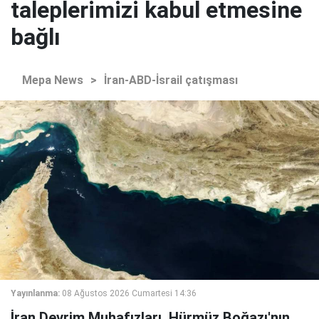
taleplerimizi kabul etmesine
bağlı
Mepa News
>
İran-ABD-İsrail çatışması
Yayınlanma:
08 Ağustos 2026 Cumartesi 14:36
İran Devrim Muhafızları, Hürmüz Boğazı'nın