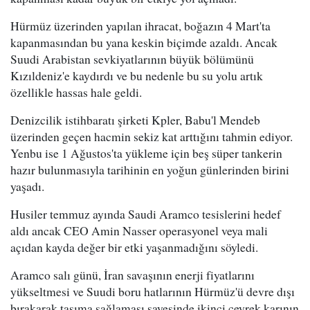
Hürmüz üzerinden yapılan ihracat, boğazın 4 Mart'ta
kapanmasından bu yana keskin biçimde azaldı. Ancak
Suudi Arabistan sevkiyatlarının büyük bölümünü
Kızıldeniz'e kaydırdı ve bu nedenle bu su yolu artık
özellikle hassas hale geldi.
Denizcilik istihbaratı şirketi Kpler, Babu'l Mendeb
üzerinden geçen hacmin sekiz kat arttığını tahmin ediyor.
Yenbu ise 1 Ağustos'ta yükleme için beş süper tankerin
hazır bulunmasıyla tarihinin en yoğun günlerinden birini
yaşadı.
Husiler temmuz ayında Saudi Aramco tesislerini hedef
aldı ancak CEO Amin Nasser operasyonel veya mali
açıdan kayda değer bir etki yaşanmadığını söyledi.
Aramco salı günü, İran savaşının enerji fiyatlarını
yükseltmesi ve Suudi boru hatlarının Hürmüz'ü devre dışı
bırakarak taşıma sağlaması sayesinde ikinci çeyrek karının