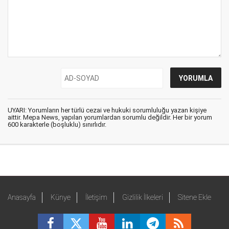
UYARI: Yorumların her türlü cezai ve hukuki sorumluluğu yazan kişiye
aittir. Mepa News, yapılan yorumlardan sorumlu değildir. Her bir yorum
600 karakterle (boşluklu) sınırlıdır.
Anasayfa
Künye
İletişim
Gizlilik İlkeleri
Sitene Ekle