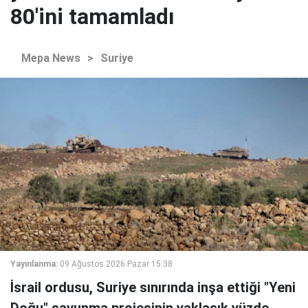
80'ini tamamladı
Mepa News
>
Suriye
Yayınlanma:
09 Ağustos 2026 Pazar 15:38
İsrail ordusu, Suriye sınırında inşa ettiği "Yeni