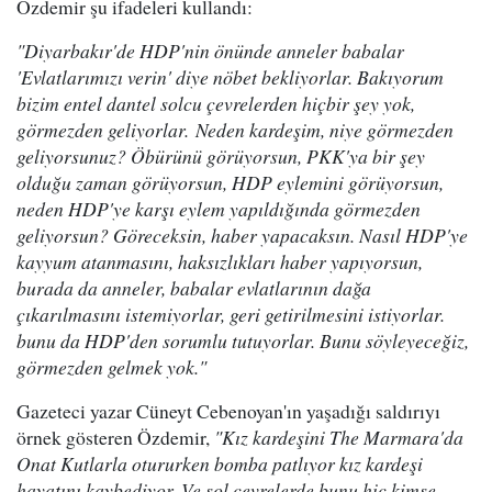
Özdemir şu ifadeleri kullandı:
"Diyarbakır'de HDP'nin önünde anneler babalar
'Evlatlarımızı verin' diye nöbet bekliyorlar. Bakıyorum
bizim entel dantel solcu çevrelerden hiçbir şey yok,
görmezden geliyorlar. Neden kardeşim, niye görmezden
geliyorsunuz? Öbürünü görüyorsun, PKK'ya bir şey
olduğu zaman görüyorsun, HDP eylemini görüyorsun,
neden HDP'ye karşı eylem yapıldığında görmezden
geliyorsun? Göreceksin, haber yapacaksın. Nasıl HDP'ye
kayyum atanmasını, haksızlıkları haber yapıyorsun,
burada da anneler, babalar evlatlarının dağa
çıkarılmasını istemiyorlar, geri getirilmesini istiyorlar.
bunu da HDP'den sorumlu tutuyorlar. Bunu söyleyeceğiz,
görmezden gelmek yok."
Gazeteci yazar Cüneyt Cebenoyan'ın yaşadığı saldırıyı
örnek gösteren Özdemir,
"Kız kardeşini The Marmara'da
Onat Kutlarla otururken bomba patlıyor kız kardeşi
hayatını kaybediyor. Ve sol çevrelerde bunu hiç kimse