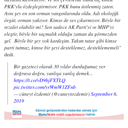
PKK'yla özdeşleştirmiyor. PKK bunu üstlenmiş zaten.
Aynı şey en son orman yangınlarında oldu. Adı ekolojijk
örgüt, orman yakıyor. Kimse de ses çıkarmıyor. Böyle bir
rezalet olabilir mi? Sen sadece AK Parti'yi ve MHP'yi
eleştir, böyle bir saçmalık olduğu zaman da görmezden
gel. Böyle bir şey yok kardeşim. Takım tutar gibi kimse
parti tutmaz, kimse bir şeyi desteklemez, desteklememeli"
dedi.
Bir gazeteci olarak 30 yıldır durduğumuz yer
doğruya doğru, yanlışa yanlış demek...
https://t.co/vD9bjFXTLQ
pic.twitter.com/yrWmW1ZFnb
— cüneyt özdemir (@cuneytozdemir)
September 6,
2019