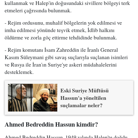
kullanmak ve Halep'in doğusundaki sivillere bölgeyi terk
etmeleri çağrısında bulunmak.
- Rejim ordusunu, muhalif bölgelerin yok edilmesi ve
imha edilmesi yönünde teşvik etmek, İdlib halkını
öldürme ve zorla göç ettirme tehdidinde bulunmak.
- Rejim komutanı İsam Zahreddin ile İranlı General
Kasım Süleymani gibi savaş suçlarıyla suçlanan isimleri
ve Rusya ile İran'ın Suriye'ye askeri müdahalelerini
desteklemek.
Eski Suriye Müftüsü
Hassun'a yöneltilen
suçlamalar neler?
Ahmed Bedreddin Hassun kimdir?
Ahmed Bedreddin Hassun, 1949 yılında Halep'te doğdu.