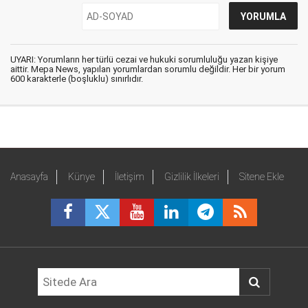
UYARI: Yorumların her türlü cezai ve hukuki sorumluluğu yazan kişiye
aittir. Mepa News, yapılan yorumlardan sorumlu değildir. Her bir yorum
600 karakterle (boşluklu) sınırlıdır.
Anasayfa
Künye
İletişim
Gizlilik İlkeleri
Sitene Ekle