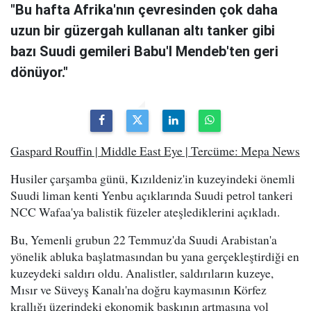
"Bu hafta Afrika'nın çevresinden çok daha
uzun bir güzergah kullanan altı tanker gibi
bazı Suudi gemileri Babu'l Mendeb'ten geri
dönüyor."
Gaspard Rouffin | Middle East Eye | Tercüme: Mepa News
Husiler çarşamba günü, Kızıldeniz'in kuzeyindeki önemli
Suudi liman kenti Yenbu açıklarında Suudi petrol tankeri
NCC Wafaa'ya balistik füzeler ateşlediklerini açıkladı.
Bu, Yemenli grubun 22 Temmuz'da Suudi Arabistan'a
yönelik abluka başlatmasından bu yana gerçekleştirdiği en
kuzeydeki saldırı oldu. Analistler, saldırıların kuzeye,
Mısır ve Süveyş Kanalı'na doğru kaymasının Körfez
krallığı üzerindeki ekonomik baskının artmasına yol