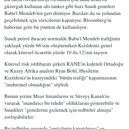
güzergah kullanan altı tanker gibi bazı Suudi gemileri
Babu'l Mendeb'ten geri dönüyor. Bazıları da su yolundan
geçebilmek için vericilerini kapatıyor. Bloomberg'in
haberine göre bu yöntem de kullanılıyor.
Suudi petrol ihracatı normalde Babu'l Mendeb trafiğinin
yaklaşık yüzde 66'sını oluştururken Kızıldeniz genel
olarak küresel ticaretin yüzde 10 ila 12'sini taşıyor.
Küresel risk istihbaratı şirketi RANE'in kıdemli Ortadoğu
ve Kuzey Afrika analisti Ryan Bohl, Husilerin
Kızıldeniz'in kuzeyindeki "bütün trafiği" kapatmasının
"muhtemel olmadığını" söyledi.
Bunun yerine Mısır limanlarını ve Süveyş Kanalı'nı
vurarak "inandırıcı bir tehdit" olduklarını gösterebilir ve
Suudileri "gemilerini gizlemek için tedbirler almaya"
zorlayabilirler.
Bu tedbirler arasında "vericilerin kapatılması" ve