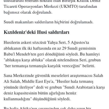
uluslararası referans noktası olan Birleşik Krallık Deniz
Ticareti Operasyonları Merkezi (UKMTO) tarafından
bağımsız olarak doğrulandı.
Suudi makamları saldırıların hiçbirini doğrulamadı.
Kızıldeniz'deki Husi saldırıları
Husilerin askeri sözcüsü Yahya Seri, 5 Ağustos'ta
ablukanın ilk iki haftasında en az 29 Suudi gemisinin
Babu'l Mendeb'ten geri döndüğünü söyledi. Bu hamleyi
"ablukaya karşı abluka" olarak nitelendiren Seri, grubun
"her tırmanışa tırmanışla karşılık vereceğini" belirtti.
Sana Merkezinde güvenlik meseleleri araştırmacısı Salah
Ali Salah, Middle East Eye'a, "Husiler hala tırmanış
yönünde ilerliyor" dedi ve grubun "Suudi Arabistan'a karşı
deniz kapasitesinin bütün ağırlığını henüz
kullanmadığını" düşündüğünü söyledi.
Bu hafta Afrika'nın çevresinden çok daha uzun bir