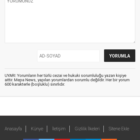
UYARI: Yorumların her türlü cezai ve hukuki sorumluluğu yazan kişiye
aittir. Mepa News, yapılan yorumlardan sorumlu değildir. Her bir yorum
600 karakterle (boşluklu) sınırlıdır.
Anasayfa
Künye
İletişim
Gizlilik İlkeleri
Sitene Ekle