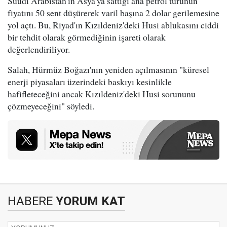
Suudi Arabistan'ın Asya'ya sattığı ana petrol türünün
fiyatını 50 sent düşürerek varil başına 2 dolar gerilemesine
yol açtı. Bu, Riyad'ın Kızıldeniz'deki Husi ablukasını ciddi
bir tehdit olarak görmediğinin işareti olarak
değerlendiriliyor.
Salah, Hürmüz Boğazı'nın yeniden açılmasının "küresel
enerji piyasaları üzerindeki baskıyı kesinlikle
hafifleteceğini ancak Kızıldeniz'deki Husi sorununu
çözmeyeceğini" söyledi.
HABERE
YORUM KAT