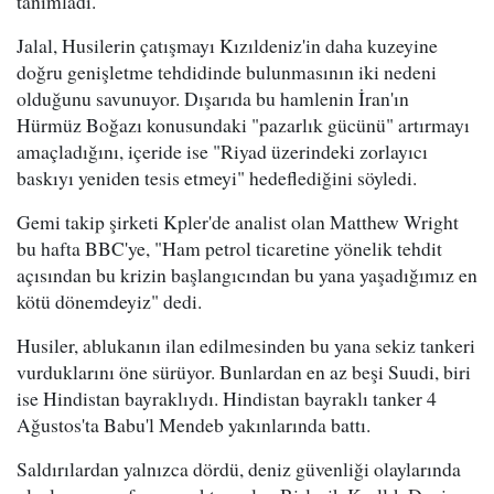
tanımladı.
Jalal, Husilerin çatışmayı Kızıldeniz'in daha kuzeyine
doğru genişletme tehdidinde bulunmasının iki nedeni
olduğunu savunuyor. Dışarıda bu hamlenin İran'ın
Hürmüz Boğazı konusundaki "pazarlık gücünü" artırmayı
amaçladığını, içeride ise "Riyad üzerindeki zorlayıcı
baskıyı yeniden tesis etmeyi" hedeflediğini söyledi.
Gemi takip şirketi Kpler'de analist olan Matthew Wright
bu hafta BBC'ye, "Ham petrol ticaretine yönelik tehdit
açısından bu krizin başlangıcından bu yana yaşadığımız en
kötü dönemdeyiz" dedi.
Husiler, ablukanın ilan edilmesinden bu yana sekiz tankeri
vurduklarını öne sürüyor. Bunlardan en az beşi Suudi, biri
ise Hindistan bayraklıydı. Hindistan bayraklı tanker 4
Ağustos'ta Babu'l Mendeb yakınlarında battı.
Saldırılardan yalnızca dördü, deniz güvenliği olaylarında