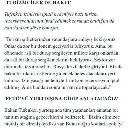
'TURİZMCİLER DE HAKLI'
Tüfenkci, izinlerin iptali nedeniyle bazı turizm
rezervasyonlarının iptal edilmek zorunda kaldığını da
hatırlatarak şöyle konuştu:
"Turizm şirketlerinden vatandaşlara anlayış bekliyoruz.
Onlar da zor bir dönem geçiyorlar biliyoruz. Ama, bu
dönemde asil bir duruş sergileyen millete karşı onlardan
da asil bir duruş sergilemelerini bekliyoruz. Sektör zor
durumda, terör olayları, Rusya krizi, darbe girişimi. Biz de
bakanlık olarak üstlerine gidersek nefes alacakları yeri
kalmaz. İzin yasağı nedeniyle 1 milyon rezervasyon iptal
edilmiş. Ama bundan sonra turizm de toparlayacak."
'FETÖ'YÜ YURTDIŞINA GİDİP ANLATACAĞIZ'
Bakan Tüfenkci, yurtdışında tüm yaşananları anlatan bir
tanıtım atağına geçeceklerini belirterek, "Bizim elimizde
müthiş bir direniş öyküsü var. Bunu doğru kodlarla çok iyi