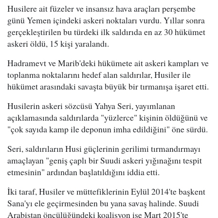
Husilere ait füzeler ve insansız hava araçları perşembe
günü Yemen içindeki askeri noktaları vurdu. Yıllar sonra
gerçekleştirilen bu türdeki ilk saldırıda en az 30 hükümet
askeri öldü, 15 kişi yaralandı.
Hadramevt ve Marib'deki hükümete ait askeri kampları ve
toplanma noktalarını hedef alan saldırılar, Husiler ile
hükümet arasındaki savaşta büyük bir tırmanışa işaret etti.
Husilerin askeri sözcüsü Yahya Seri, yayımlanan
açıklamasında saldırılarda "yüzlerce" kişinin öldüğünü ve
"çok sayıda kamp ile deponun imha edildiğini" öne sürdü.
Seri, saldırıların Husi güçlerinin gerilimi tırmandırmayı
amaçlayan "geniş çaplı bir Suudi askeri yığınağını tespit
etmesinin" ardından başlatıldığını iddia etti.
İki taraf, Husiler ve müttefiklerinin Eylül 2014'te başkent
Sana'yı ele geçirmesinden bu yana savaş halinde. Suudi
Arabistan öncülüğündeki koalisyon ise Mart 2015'te