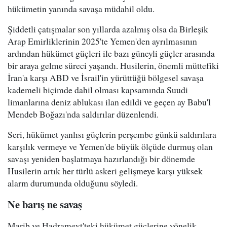
hükümetin yanında savaşa müdahil oldu.
Şiddetli çatışmalar son yıllarda azalmış olsa da Birleşik
Arap Emirliklerinin 2025'te Yemen'den ayrılmasının
ardından hükümet güçleri ile bazı güneyli güçler arasında
bir araya gelme süreci yaşandı. Husilerin, önemli müttefiki
İran'a karşı ABD ve İsrail'in yürüttüğü bölgesel savaşa
kademeli biçimde dahil olması kapsamında Suudi
limanlarına deniz ablukası ilan edildi ve geçen ay Babu'l
Mendeb Boğazı'nda saldırılar düzenlendi.
Seri, hükümet yanlısı güçlerin perşembe günkü saldırılara
karşılık vermeye ve Yemen'de büyük ölçüde durmuş olan
savaşı yeniden başlatmaya hazırlandığı bir dönemde
Husilerin artık her türlü askeri gelişmeye karşı yüksek
alarm durumunda olduğunu söyledi.
Ne barış ne savaş
Marib ve Hadramevt'teki hükümet güçlerine yönelik