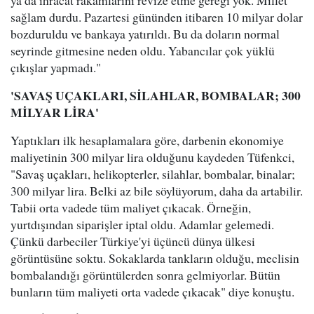
ya da ihracat rakamlarını revize etme gereği yok. Millet
sağlam durdu. Pazartesi gününden itibaren 10 milyar dolar
bozduruldu ve bankaya yatırıldı. Bu da doların normal
seyrinde gitmesine neden oldu. Yabancılar çok yüklü
çıkışlar yapmadı."
'SAVAŞ UÇAKLARI, SİLAHLAR, BOMBALAR; 300
MİLYAR LİRA'
Yaptıkları ilk hesaplamalara göre, darbenin ekonomiye
maliyetinin 300 milyar lira olduğunu kaydeden Tüfenkci,
"Savaş uçakları, helikopterler, silahlar, bombalar, binalar;
300 milyar lira. Belki az bile söylüyorum, daha da artabilir.
Tabii orta vadede tüm maliyet çıkacak. Örneğin,
yurtdışından siparişler iptal oldu. Adamlar gelemedi.
Çünkü darbeciler Türkiye'yi üçüncü dünya ülkesi
görüntüsüne soktu. Sokaklarda tankların olduğu, meclisin
bombalandığı görüntülerden sonra gelmiyorlar. Bütün
bunların tüm maliyeti orta vadede çıkacak" diye konuştu.