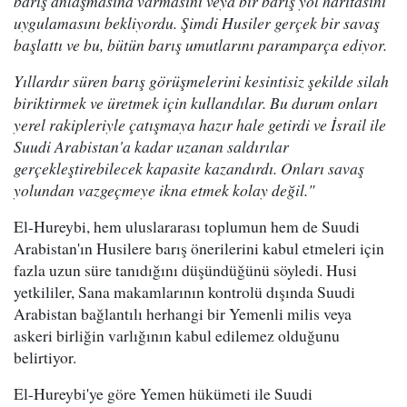
barış anlaşmasına varmasını veya bir barış yol haritasını
uygulamasını bekliyordu. Şimdi Husiler gerçek bir savaş
başlattı ve bu, bütün barış umutlarını paramparça ediyor.
Yıllardır süren barış görüşmelerini kesintisiz şekilde silah
biriktirmek ve üretmek için kullandılar. Bu durum onları
yerel rakipleriyle çatışmaya hazır hale getirdi ve İsrail ile
Suudi Arabistan'a kadar uzanan saldırılar
gerçekleştirebilecek kapasite kazandırdı. Onları savaş
yolundan vazgeçmeye ikna etmek kolay değil."
El-Hureybi, hem uluslararası toplumun hem de Suudi
Arabistan'ın Husilere barış önerilerini kabul etmeleri için
fazla uzun süre tanıdığını düşündüğünü söyledi. Husi
yetkililer, Sana makamlarının kontrolü dışında Suudi
Arabistan bağlantılı herhangi bir Yemenli milis veya
askeri birliğin varlığının kabul edilemez olduğunu
belirtiyor.
El-Hureybi'ye göre Yemen hükümeti ile Suudi