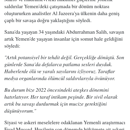
saldırılar Yemen'deki çatışmada bir dönüm noktası
oluştururken analistler Al Jazeera'ya ülkenin daha geniş
çaplı bir savaşa doğru yaklaştığını söyledi.
Sana'da yaşayan 34 yaşındaki Abdurrahman Salih, savaşın
artık Yemen'de yaşayan insanlar için somut hale geldiğini
söyledi:
"Artık potansiyel bir tehdit değil. Gerçekliğe dönüştü. Son
günlerde Sana'da defalarca patlama sesleri duyduk.
Haberlerde ölü ve yaralı sayılarını izliyoruz. Taraflar
medya organlarında ölümcül saldırılarıyla övünüyor.
Bu durum bize 2022 öncesindeki ateşkes dönemini
hatırlatıyor. Her taraf intikam peşinde. Bir sivil olarak
artık bu savaşı durdurmak için mucize gerektiğini
düşünüyorum."
Siyasi ve askeri meselelere odaklanan Yemenli araştırmacı
Fuad Mussed, Husilerin son dönemde hükümete ait askeri