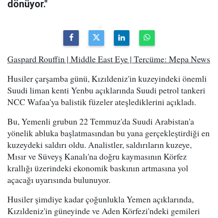
dönüyor."
Gaspard Rouffin | Middle East Eye | Tercüme: Mepa News
Husiler çarşamba günü, Kızıldeniz'in kuzeyindeki önemli
Suudi liman kenti Yenbu açıklarında Suudi petrol tankeri
NCC Wafaa'ya balistik füzeler ateşlediklerini açıkladı.
Bu, Yemenli grubun 22 Temmuz'da Suudi Arabistan'a
yönelik abluka başlatmasından bu yana gerçekleştirdiği en
kuzeydeki saldırı oldu. Analistler, saldırıların kuzeye,
Mısır ve Süveyş Kanalı'na doğru kaymasının Körfez
krallığı üzerindeki ekonomik baskının artmasına yol
açacağı uyarısında bulunuyor.
Husiler şimdiye kadar çoğunlukla Yemen açıklarında,
Kızıldeniz'in güneyinde ve Aden Körfezi'ndeki gemileri