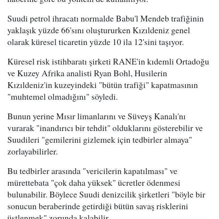
Suudi petrol ihracatı normalde Babu'l Mendeb trafiğinin
yaklaşık yüzde 66'sını oluştururken Kızıldeniz genel
olarak küresel ticaretin yüzde 10 ila 12'sini taşıyor.
Küresel risk istihbaratı şirketi RANE'in kıdemli Ortadoğu
ve Kuzey Afrika analisti Ryan Bohl, Husilerin
Kızıldeniz'in kuzeyindeki "bütün trafiği" kapatmasının
"muhtemel olmadığını" söyledi.
Bunun yerine Mısır limanlarını ve Süveyş Kanalı'nı
vurarak "inandırıcı bir tehdit" olduklarını gösterebilir ve
Suudileri "gemilerini gizlemek için tedbirler almaya"
zorlayabilirler.
Bu tedbirler arasında "vericilerin kapatılması" ve
mürettebata "çok daha yüksek" ücretler ödenmesi
bulunabilir. Böylece Suudi denizcilik şirketleri "böyle bir
sonucun beraberinde getirdiği bütün savaş risklerini
üstlenmek" zorunda kalabilir.