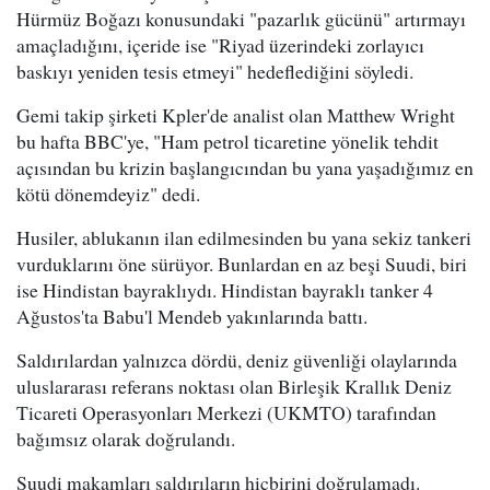
Hürmüz Boğazı konusundaki "pazarlık gücünü" artırmayı
amaçladığını, içeride ise "Riyad üzerindeki zorlayıcı
baskıyı yeniden tesis etmeyi" hedeflediğini söyledi.
Gemi takip şirketi Kpler'de analist olan Matthew Wright
bu hafta BBC'ye, "Ham petrol ticaretine yönelik tehdit
açısından bu krizin başlangıcından bu yana yaşadığımız en
kötü dönemdeyiz" dedi.
Husiler, ablukanın ilan edilmesinden bu yana sekiz tankeri
vurduklarını öne sürüyor. Bunlardan en az beşi Suudi, biri
ise Hindistan bayraklıydı. Hindistan bayraklı tanker 4
Ağustos'ta Babu'l Mendeb yakınlarında battı.
Saldırılardan yalnızca dördü, deniz güvenliği olaylarında
uluslararası referans noktası olan Birleşik Krallık Deniz
Ticareti Operasyonları Merkezi (UKMTO) tarafından
bağımsız olarak doğrulandı.
Suudi makamları saldırıların hiçbirini doğrulamadı.