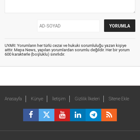
UYARI: Yorumların her türlü cezai ve hukuki sorumluluğu yazan kişiye
aittir. Mepa News, yapılan yorumlardan sorumlu değildir. Her bir yorum
600 karakterle (boşluklu) sınırlıdır.
Anasayfa
Künye
İletişim
Gizlilik İlkeleri
Sitene Ekle