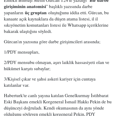
Bir darbe
Emekli Binbaşı Metin Gürcan T24'te yazdığı "
girişiminin anatomisi
" başlıklı yazısında darbe
üç gruptan
yapanların
oluştuğunu iddia etti. Gürcan, bu
kanaate açık kaynaklara da düşen atama listesi, il il
sıkıyönetim komutanları listesi ile Whatsapp içeriklerine
bakarak ulaştığını söyledi.
Gürcan'ın yazısına göre darbe girişimcileri arasında;
1/PDY mensupları,
2/PDY mensubu olmayan, aşırı laiklik hassasiyeti olan ve
hükümet karşıtı subaylar;
3/Kişisel çıkar ve şahsi askeri kariyer için cuntaya
katılanlar var.
Haberturk'te canlı yayına katılan Genelkurmay İstihbarat
Eski Başkanı emekli Korgeneral İsmail Hakkı Pekin de bu
düşünceyi doğruladı. Kendi okumasının da aynı yönde
olduğunu söyleyen emekli korgeneral Pekin, PDY