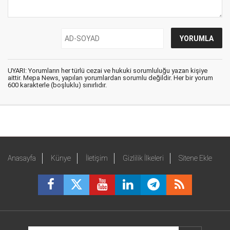
UYARI: Yorumların her türlü cezai ve hukuki sorumluluğu yazan kişiye
aittir. Mepa News, yapılan yorumlardan sorumlu değildir. Her bir yorum
600 karakterle (boşluklu) sınırlıdır.
Anasayfa
Künye
İletişim
Gizlilik İlkeleri
Sitene Ekle