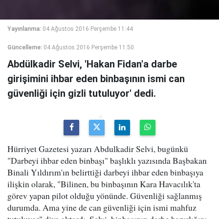
Yayınlanma:
04 Ağustos 2016 Perşembe 11:44
Güncelleme:
04 Ağustos 2016 Perşembe 11:50
Abdülkadir Selvi, 'Hakan Fidan'a darbe
girişimini ihbar eden binbaşının ismi can
güvenliği için gizli tutuluyor' dedi.
Hürriyet Gazetesi yazarı Abdulkadir Selvi, bugünkü
"Darbeyi ihbar eden binbaşı" başlıklı yazısında Başbakan
Binali Yıldırım'ın belirttiği darbeyi ihbar eden binbaşıya
ilişkin olarak, "Bilinen, bu binbaşının Kara Havacılık'ta
görev yapan pilot olduğu yönünde. Güvenliği sağlanmış
durumda. Ama yine de can güvenliği için ismi mahfuz