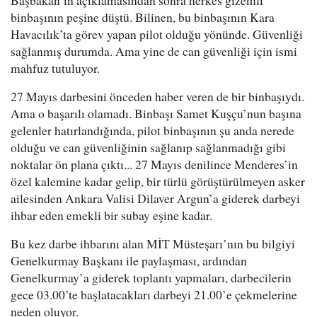
Başbakan’ın açıklamasından sonra herkes gizemli
binbaşının peşine düştü. Bilinen, bu binbaşının Kara
Havacılık’ta görev yapan pilot olduğu yönünde. Güvenliği
sağlanmış durumda. Ama yine de can güvenliği için ismi
mahfuz tutuluyor.
27 Mayıs darbesini önceden haber veren de bir binbaşıydı.
Ama o başarılı olamadı. Binbaşı Samet Kuşçu’nun başına
gelenler hatırlandığında, pilot binbaşının şu anda nerede
olduğu ve can güvenliğinin sağlanıp sağlanmadığı gibi
noktalar ön plana çıktı... 27 Mayıs denilince Menderes’in
özel kalemine kadar gelip, bir türlü görüştürülmeyen asker
ailesinden Ankara Valisi Dilaver Argun’a giderek darbeyi
ihbar eden emekli bir subay eşine kadar.
Bu kez darbe ihbarını alan MİT Müsteşarı’nın bu bilgiyi
Genelkurmay Başkanı ile paylaşması, ardından
Genelkurmay’a giderek toplantı yapmaları, darbecilerin
gece 03.00’te başlatacakları darbeyi 21.00’e çekmelerine
neden oluyor.