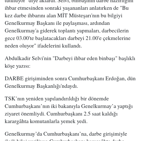
tutuluyor" diye aktardı. Selvi, binbaşının darbe hazırlığını
ihbar etmesinden sonraki yaşananları anlatırken de "Bu
kez darbe ihbarını alan MİT Müsteşarı'nın bu bilgiyi
Genelkurmay Başkanı ile paylaşması, ardından
Genelkurmay'a giderek toplantı yapmaları, darbecilerin
gece 03.00'te başlatacakları darbeyi 21.00'e çekmelerine
neden oluyor" ifadelerini kullandı.
Abdulkadir Selvi'nin "Darbeyi ihbar eden binbaşı" başlıklı
köşe yazısı:
DARBE girişiminden sonra Cumhurbaşkanı Erdoğan, dün
Genelkurmay Başkanlığı'ndaydı.
TSK’nın yeniden yapılandırıldığı bir dönemde
Cumhurbaşkanı’nın iki bakanıyla Genelkurmay’a yaptığı
ziyaret önemliydi. Cumhurbaşkanı 2.5 saat kaldığı
karargâhta komutanlarla yemek yedi.
Genelkurmay’da Cumhurbaşkanı’na, darbe girişimiyle