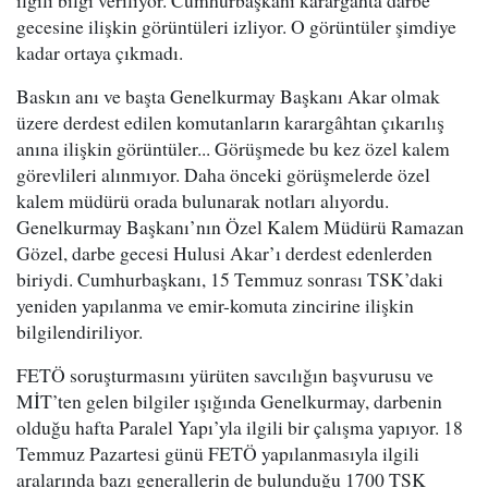
ilgili bilgi veriliyor. Cumhurbaşkanı karargâhta darbe
gecesine ilişkin görüntüleri izliyor. O görüntüler şimdiye
kadar ortaya çıkmadı.
Baskın anı ve başta Genelkurmay Başkanı Akar olmak
üzere derdest edilen komutanların karargâhtan çıkarılış
anına ilişkin görüntüler... Görüşmede bu kez özel kalem
görevlileri alınmıyor. Daha önceki görüşmelerde özel
kalem müdürü orada bulunarak notları alıyordu.
Genelkurmay Başkanı’nın Özel Kalem Müdürü Ramazan
Gözel, darbe gecesi Hulusi Akar’ı derdest edenlerden
biriydi. Cumhurbaşkanı, 15 Temmuz sonrası TSK’daki
yeniden yapılanma ve emir-komuta zincirine ilişkin
bilgilendiriliyor.
FETÖ soruşturmasını yürüten savcılığın başvurusu ve
MİT’ten gelen bilgiler ışığında Genelkurmay, darbenin
olduğu hafta Paralel Yapı’yla ilgili bir çalışma yapıyor. 18
Temmuz Pazartesi günü FETÖ yapılanmasıyla ilgili
aralarında bazı generallerin de bulunduğu 1700 TSK